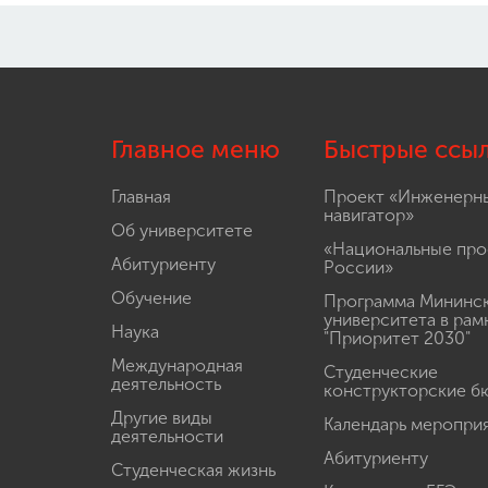
Главное меню
Быстрые ссы
Главная
Проект «Инженерн
навигатор»
Об университете
«Национальные про
Абитуриенту
России»
Обучение
Программа Мининс
университета в рам
Наука
"Приоритет 2030"
Международная
Студенческие
деятельность
конструкторские б
Другие виды
Календарь меропри
деятельности
Абитуриенту
Студенческая жизнь