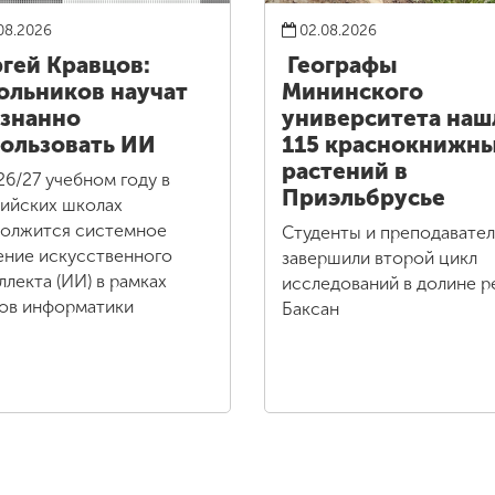
08.2026
02.08.2026
гей Кравцов:
Географы
льников научат
Мининского
знанно
университета наш
ользовать ИИ
115 краснокнижн
растений в
26/27 учебном году в
Приэльбрусье
ийских школах
олжится системное
Студенты и преподавате
ение искусственного
завершили второй цикл
ллекта (ИИ) в рамках
исследований в долине р
ов информатики
Баксан