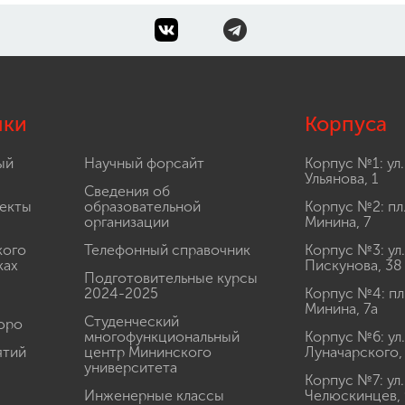
лки
Корпуса
ый
Научный форсайт
Корпус №1: ул.
Ульянова, 1
Сведения об
екты
образовательной
Корпус №2: пл
организации
Минина, 7
кого
Телефонный справочник
Корпус №3: ул.
ках
Пискунова, 38
Подготовительные курсы
2024-2025
Корпус №4: пл
Минина, 7а
Студенческий
юро
многофункциональный
Корпус №6: ул.
ятий
центр Мининского
Луначарского,
университета
Корпус №7: ул.
Инженерные классы
Челюскинцев, 