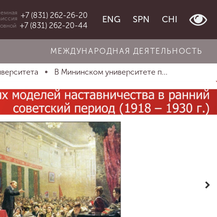
емная
+7 (831) 262-26-20
ENG
SPN
CHI
миссия
+7 (831) 262-20-44
овной
МЕЖДУНАРОДНАЯ ДЕЯТЕЛЬНОСТЬ
иверситета
В Мининском университете п...