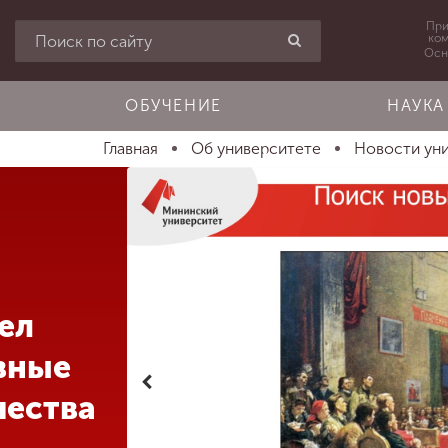
При
ко
Осн
ОБУЧЕНИЕ
НАУКА
Главная
Об университете
Новости ун
ел
вные
чества