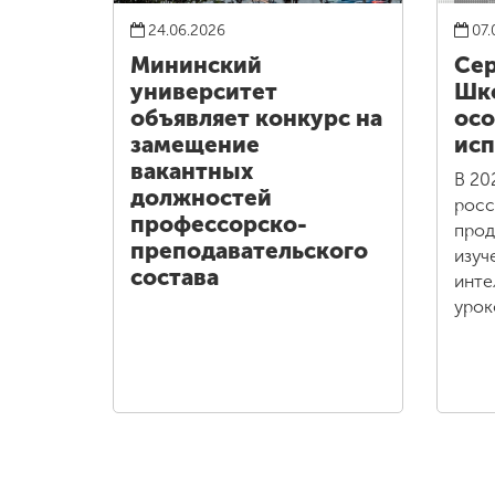
24.06.2026
07.
Мининский
Сер
университет
Шко
объявляет конкурс на
осо
замещение
исп
вакантных
В 20
должностей
росс
профессорско-
прод
преподавательского
изуч
состава
инте
урок