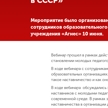
в СССР»
Международная
деятельность
Мероприятие было организован
сотрудников образовательного
Другие виды
учреждения «Агнес» 10 июня.
деятельности
Студенческая
жизнь
Вебинар прошел в рамках дей
становлении молодых педагого
В ходе вебинара с сотрудника
Сведения об
образовательной
образовательных организациях
организации
такое наставничество и как он
В ходе вебинара обсуждались 
наставников с молодыми педаг
Приемная
современной среде. В рамках 
комиссия
+7 (831) 262-26-20
наставничества в организации