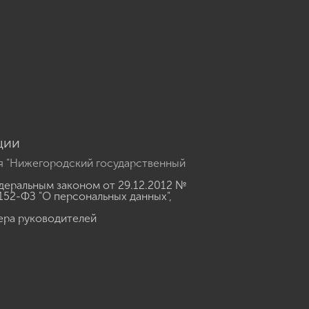
u
ции
я "Нижегородский государственный
еральным законом от 29.12.2012 №
152-ФЗ "О персональных данных"
,
ера руководителей