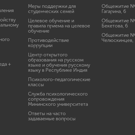
Меры поддержки для
Общежитие № 1
вления
студенческих семей
Гагарина, 6
ройству
Целевое обучение и
Общежитие № 2
иальному
правила приема на целевое
Бекетова, 6
обучение
Общежитие № 3
ного
Противодействие
Челюскинцев, 
коррупции
Центр открытого
образования на русском
еда +
языке и обучения русскому
языку в Республике Индия
Психолого-педагогические
классы
Служба психологического
сопровождения
Мининского университета
Ответы на часто
задаваемые вопросы