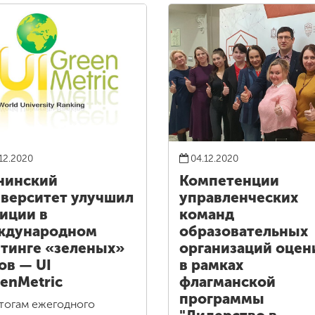
12.2020
04.12.2020
нинский
Компетенции
верситет улучшил
управленческих
иции в
команд
ждународном
образовательных
тинге «зеленых»
организаций оцен
ов — UI
в рамках
enMetric
флагманской
программы
тогам ежегодного