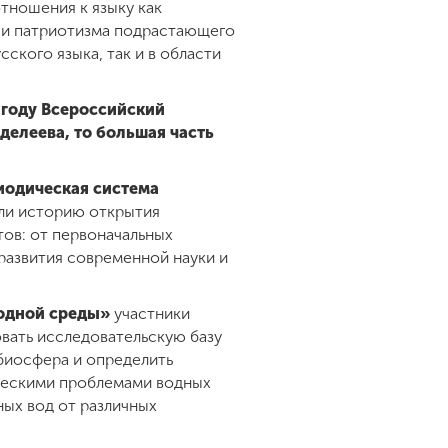
тношения к языку как
 и патриотизма подрастающего
ского языка, так и в области
 году Всероссийский
елеева, то большая часть
иодическая система
или историю открытия
ов: от первоначальных
развития современной науки и
одной среды»
участники
вать исследовательскую базу
 биосфера и определить
ическими проблемами водных
ых вод от различных