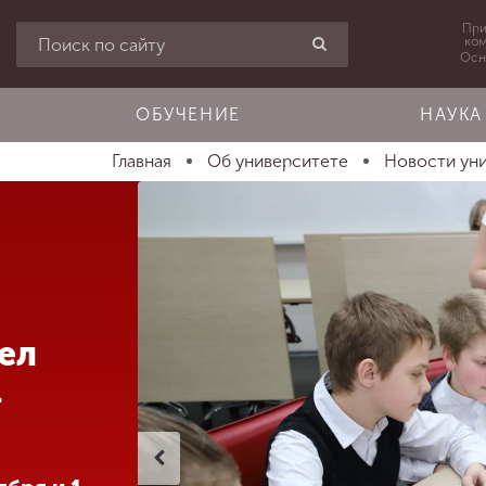
При
ко
Осн
ОБУЧЕНИЕ
НАУКА
Главная
Об университете
Новости ун
ел
+