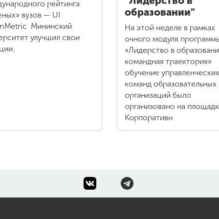
"Лидерство в
ународного рейтинга
образовании"
еных» вузов — UI
nMetric Мининский
На этой неделе в рамках
ерситет улучшил свои
очного модуля программ
ции.
«Лидерство в образовани
командная траектория»
обучение управленчески
команд образовательных
организаций было
организовано на площад
Корпоративн