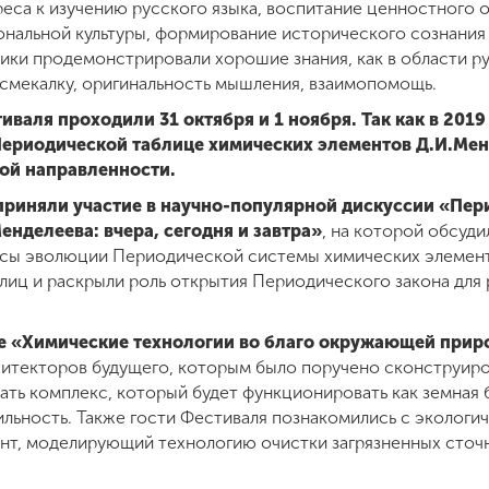
еса к изучению русского языка, воспитание ценностного о
нальной культуры, формирование исторического сознания
ики продемонстрировали хорошие знания, как в области рус
– смекалку, оригинальность мышления, взаимопомощь.
валя проходили 31 октября и 1 ноября. Так как в 2019
ериодической таблице химических элементов Д.И.Менд
ой направленности.
 приняли участие в научно-популярной дискуссии «Пер
нделеева: вчера, сегодня и завтра»
, на которой обсуд
осы эволюции Периодической системы химических элемент
лиц и раскрыли роль открытия Периодического закона для 
е «Химические технологии во благо окружающей прир
хитекторов будущего, которым было поручено сконструиро
вать комплекс, который будет функционировать как земная
ильность. Также гости Фестиваля познакомились с эколог
нт, моделирующий технологию очистки загрязненных сточн