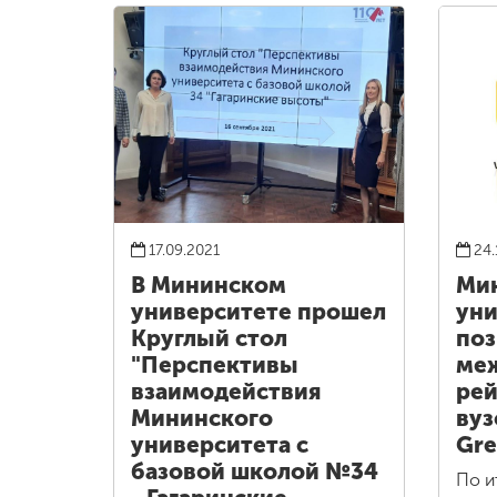
17.09.2021
24.
В Мининском
Ми
университете прошел
уни
Круглый стол
поз
"Перспективы
ме
взаимодействия
рей
Мининского
вуз
университета с
Gre
базовой школой №34
По и