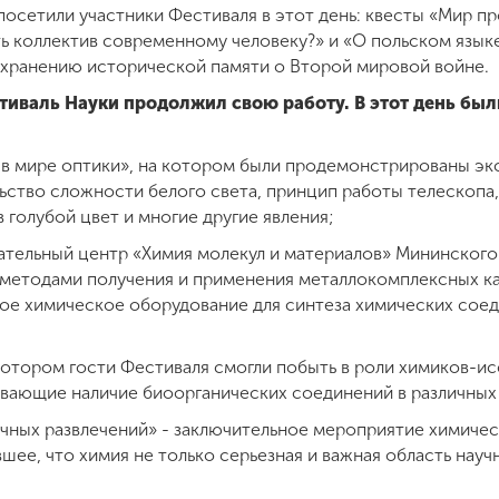
осетили участники Фестиваля в этот день: квесты «Мир пр
ь коллектив современному человеку?» и «О польском языке
хранению исторической памяти о Второй мировой войне.
тиваль Науки продолжил свою работу. В этот день бы
 в мире оптики», на котором были продемонстрированы эк
льство сложности белого света, принцип работы телескопа
 голубой цвет и многие другие явления;
ательный центр «Химия молекул и материалов» Мининского 
 методами получения и применения металлокомплексных к
ное химическое оборудование для синтеза химических сое
котором гости Фестиваля смогли побыть в роли химиков-ис
ывающие наличие биоорганических соединений в различных
учных развлечений» - заключительное мероприятие химиче
шее, что химия не только серьезная и важная область научн