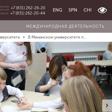
емная
+7 (831) 262-26-20
ENG
SPN
CHI
миссия
+7 (831) 262-20-44
овной
МЕЖДУНАРОДНАЯ ДЕЯТЕЛЬНОСТЬ
иверситета
В Мининском университете п...