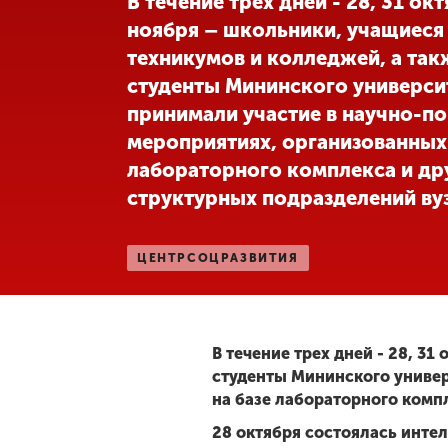
В течение трех дней - 28, 31 окт
ноября – школьники, учащиеся
Международная
деятельность
техникумов и колледжей, а так
студенты Мининского универси
принимали участие в научно-п
Другие виды
деятельности
мероприятиях, организованных 
лабораторного комплекса и др
структурных подразделений вуз
Студенческая
жизнь
ЦЕНТРСОЦРАЗВИТИЯ
Сведения об
образовательной
организации
В течение трех дней - 28, 3
студенты Мининского универ
Приемная
на базе лабораторного комп
комиссия
+7 (831) 262-26-20
28 октября состоялась инте