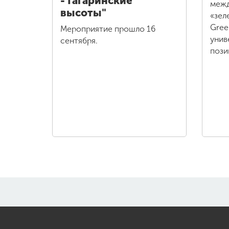
- Гагаринские
межд
высоты"
«зел
Gree
Мероприятие прошло 16
унив
сентября.
пози