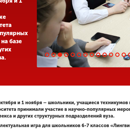
ября и 1
же
тета
опулярных
на базе
угих
а.
1 октября и 1 ноября – школьники, учащиеся техникумов
ситета принимали участие в научно-популярных меро
лекса и других структурных подразделений вуза.
ллектуальная игра для школьников 6-7 классов «Лингв