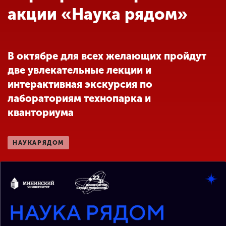
Обучение
акции «Наука рядом»
Наука
В октябре для всех желающих пройдут
две увлекательные лекции и
Международная
деятельность
интерактивная экскурсия по
лабораториям технопарка и
кванториума
Другие виды
деятельности
НАУКАРЯДОМ
Студенческая жизнь
Сведения об
образовательной
организации