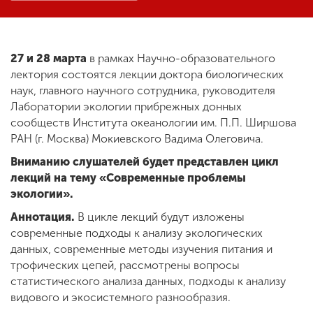
ENG
SPN
CHI
27 и 28 марта
в рамках Научно-образовательного
лектория состоятся лекции доктора биологических
наук, главного научного сотрудника, руководителя
Лаборатории экологии прибрежных донных
Приемная
сообществ Института океанологии им. П.П. Ширшова
комиссия
РАН (г. Москва) Мокиевского Вадима Олеговича.
+7 (831) 262-26-20
Вниманию слушателей будет представлен цикл
лекций на тему «Современные проблемы
экологии».
Аннотация.
В цикле лекций будут изложены
современные подходы к анализу экологических
данных, современные методы изучения питания и
трофических цепей, рассмотрены вопросы
статистического анализа данных, подходы к анализу
видового и экосистемного разнообразия.