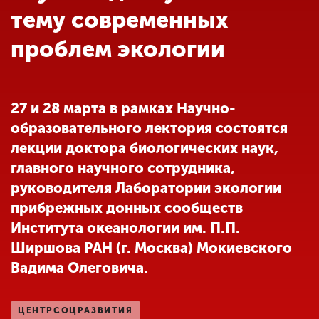
Обучение
тему современных
проблем экологии
Наука
Международная
27 и 28 марта в рамках Научно-
деятельность
образовательного лектория состоятся
лекции доктора биологических наук,
Другие виды
главного научного сотрудника,
деятельности
руководителя Лаборатории экологии
прибрежных донных сообществ
Института океанологии им. П.П.
Студенческая жизнь
Ширшова РАН (г. Москва) Мокиевского
Вадима Олеговича.
Сведения об
образовательной
организации
ЦЕНТРСОЦРАЗВИТИЯ