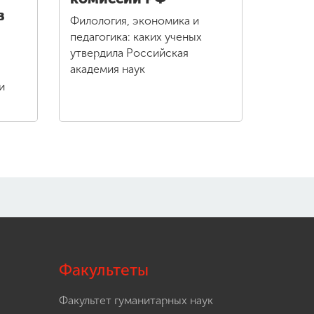
в
Филология, экономика и
педагогика: каких ученых
утвердила Российская
академия наук
и
Факультеты
Факультет гуманитарных наук