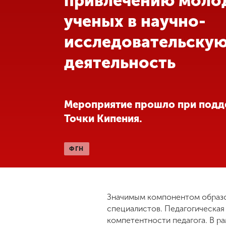
привлечению моло
ученых в научно-
Международная
деятельность
исследовательску
деятельность
Другие виды
деятельности
Студенческая
Мероприятие прошло при под
жизнь
Точки Кипения.
Сведения об
ФГН
образовательной
организации
Значимым компонентом образов
Приемная
комиссия
специалистов. Педагогическа
+7 (831) 262-26-20
компетентности педагога. В р