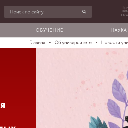
При
ко
Осн
ОБУЧЕНИЕ
НАУКА
Главная
Об университете
Новости ун
ия