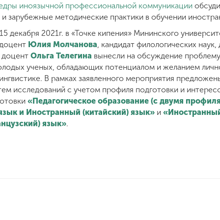
едры иноязычной профессиональной коммуникации
обсуди
и зарубежные методические практики в обучении иностран
15 декабря 2021г. в «Точке кипения» Мининского универси
, доцент
Юлия Молчанова
, кандидат филологических наук,
, доцент
Ольга Телегина
вынесли на обсуждение проблему
олодых ученых, обладающих потенциалом и желанием личн
 лингвистике. В рамках заявленного мероприятия предложен
тем исследований с учетом профиля подготовки и интере
готовки
«Педагогическое образование (с двумя профил
язык и Иностранный (китайский) язык»
и
«Иностранный 
нцузский) язык»
.