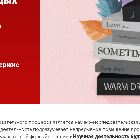
дых
ю
держке
ательного процесса является научно-исследовательская 
я деятельность подразумевает непрерывное повышение пр
амках второй форсайт-сессии
«Научная деятельность буд