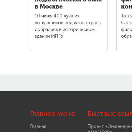
в Москве
кон
10 июля 400 лучших
Тать
выпускников педвузов страны
Санк
собрались в историческом
фило
здании МПГУ
обра
Главное меню
Быстрые ссы
Главная
Проект «Инженерн
навигатор»