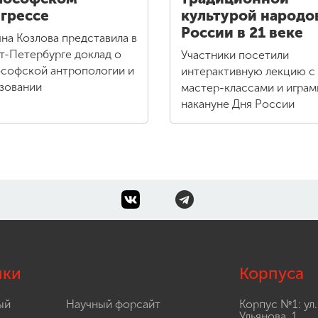
грессе
культурой народо
России в 21 веке
яна Козлова представила в
т-Петербурге доклад о
Участники посетили
софской антропологии и
интерактивную лекцию с
зовании
мастер-классами и играм
накануне Дня России
лки
Корпуса
ый
Научный форсайт
Корпус №1: ул.
Ульянова, 1