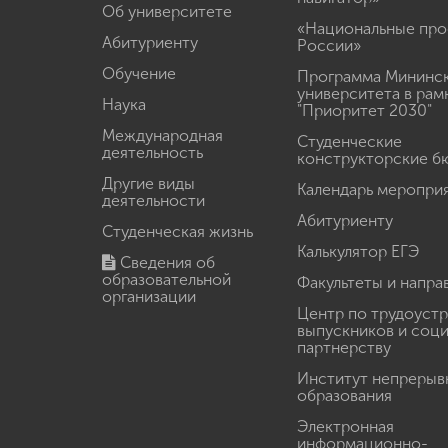
Об университете
«Национальные про
Абитуриенту
России»
Обучение
Программа Мининс
университета в рам
Наука
"Приоритет 2030"
Международная
Студенческие
деятельность
конструкторские б
Другие виды
Календарь меропри
деятельности
Абитуриенту
Студенческая жизнь
Калькулятор ЕГЭ
Сведения об
образовательной
Факультеты и напра
организации
Центр по трудоуст
выпускников и соц
партнерству
Институт непрерыв
образования
Электронная
информационно-