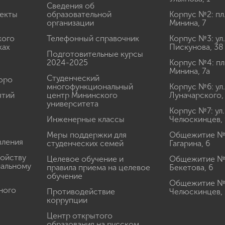
Сведения об
екты
образовательной
Корпус №2: пл
организации
Минина, 7
кого
Телефонный справочник
Корпус №3: ул.
ках
Пискунова, 38
Подготовительные курсы
2024-2025
Корпус №4: пл
Минина, 7а
Студенческий
юро
многофункциональный
Корпус №6: ул.
ятий
центр Мининского
Луначарского,
университета
Корпус №7: ул.
Инженерные классы
Челюскинцев, 
Меры поддержки для
Общежитие № 1
вления
студенческих семей
Гагарина, 6
ройству
Целевое обучение и
Общежитие № 2
иальному
правила приема на целевое
Бекетова, 6
обучение
Общежитие № 3
ного
Противодействие
Челюскинцев, 
коррупции
Центр открытого
образования на русском