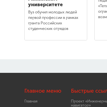
педа
университете
«Теп
огра
Вуз обучил молодых людей
воз
первой профессии в рамках
гранта Российских
студенческих отрядов
Главное меню
Быстрые ссы
Главная
Проект «Инженерн
навигатор»