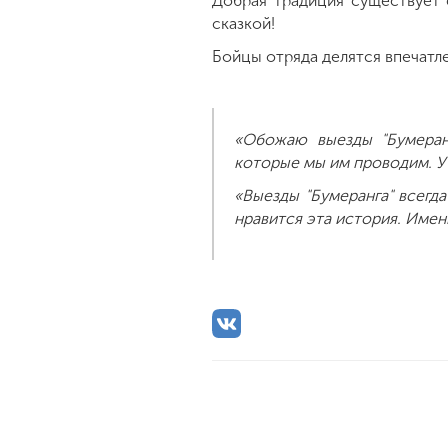
Добрая традиция существует 
сказкой!
Бойцы отряда делятся впечатл
«Обожаю выезды "Бумеранг
которые мы им проводим. У 
«Выезды "Бумеранга" всегд
нравится эта история. Име