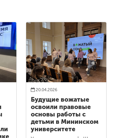
20.04.2026
Будущие вожатые
и
освоили правовые
ы
основы работы с
детьми в Мининском
шли
университете
ике