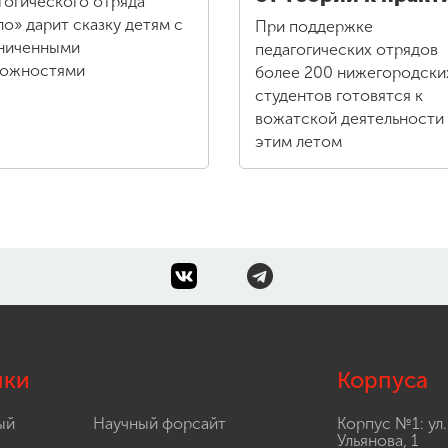
гогического отряда
ло» дарит сказку детям с
При поддержке
ниченными
педагогических отрядов
можностями
более 200 нижегородски
студентов готовятся к
вожатской деятельности
этим летом
лки
Корпуса
ый
Научный форсайт
Корпус №1: ул.
Ульянова, 1