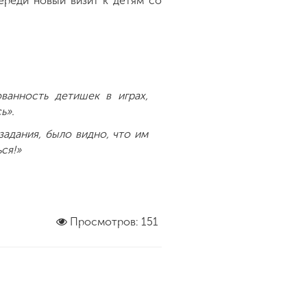
ереди новый визит к детям со
ванность детишек в играх,
ь».
задания, было видно, что им
ься!»
Просмотров: 151