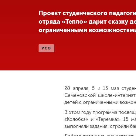
Международная
Проект студенческого педагог
деятельность
отряда «Тепло» дарит сказку д
ограниченными возможностям
Другие виды
деятельности
РСО
Студенческая
жизнь
Сведения об
28 апреля, 5 и 15 мая студе
образовательной
Семеновской школе-интернате
организации
детей с ограниченными возмо
В этом году программа посвящ
«Колобка» и «Теремка». 15 
Приемная
комиссия
выполняли задания, строили б
+7 (831) 262-26-20