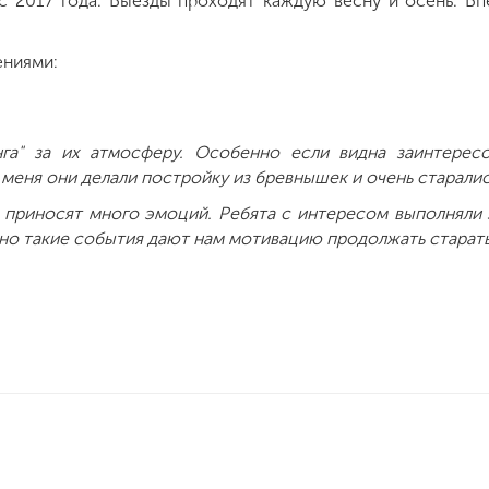
с 2017 года. Выезды проходят каждую весну и осень. Вп
ениями:
а" за их атмосферу. Особенно если видна заинтересо
меня они делали постройку из бревнышек и очень старалис
а приносят много эмоций. Ребята с интересом выполняли 
нно такие события дают нам мотивацию продолжать старат