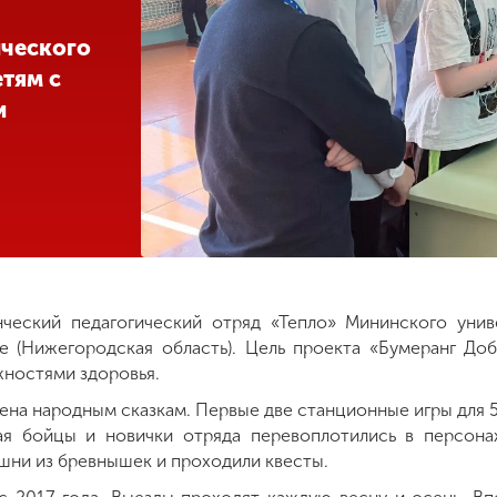
ического
етям с
и
нческий педагогический отряд «Тепло» Мининского уни
 (Нижегородская область). Цель проекта «Бумеранг Доб
жностями здоровья.
ена народным сказкам. Первые две станционные игры для 
мая бойцы и новички отряда перевоплотились в персон
ашни из бревнышек и проходили квесты.