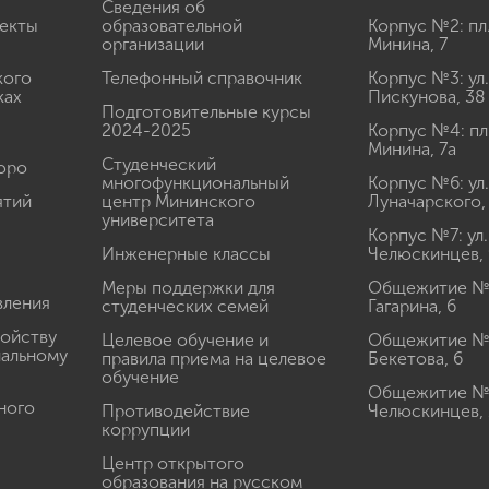
Сведения об
екты
образовательной
Корпус №2: пл
организации
Минина, 7
кого
Телефонный справочник
Корпус №3: ул.
ках
Пискунова, 38
Подготовительные курсы
2024-2025
Корпус №4: пл
Минина, 7а
Студенческий
юро
многофункциональный
Корпус №6: ул.
ятий
центр Мининского
Луначарского,
университета
Корпус №7: ул.
Инженерные классы
Челюскинцев, 
Меры поддержки для
Общежитие № 1
вления
студенческих семей
Гагарина, 6
ройству
Целевое обучение и
Общежитие № 2
иальному
правила приема на целевое
Бекетова, 6
обучение
Общежитие № 3
ного
Противодействие
Челюскинцев, 
коррупции
Центр открытого
образования на русском