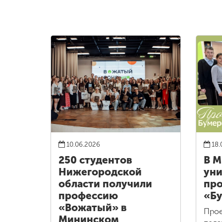
10.06.2026
18.
250 студентов
В 
Нижегородской
уни
области получили
про
профессию
«Бу
«Вожатый» в
Прое
Мининском