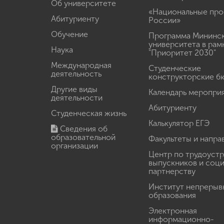
Об университете
«Национальные про
Абитуриенту
России»
Обучение
Программа Мининс
университета в рам
Наука
"Приоритет 2030"
Международная
Студенческие
деятельность
конструкторские б
Другие виды
Календарь меропри
деятельности
Абитуриенту
Студенческая жизнь
Калькулятор ЕГЭ
Сведения об
образовательной
Факультеты и напра
организации
Центр по трудоуст
выпускников и соц
партнерству
Институт непрерыв
образования
Электронная
информационно-