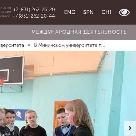
емная
+7 (831) 262-26-20
ENG
SPN
CHI
миссия
+7 (831) 262-20-44
овной
МЕЖДУНАРОДНАЯ ДЕЯТЕЛЬНОСТЬ
иверситета
В Мининском университете п...