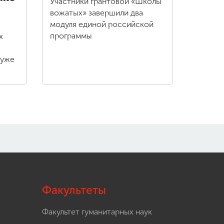
Участники грантовой «Школы
вожатых» завершили два
модуля единой российской
программы
х
 уже
Факультеты
Факультет гуманитарных наук