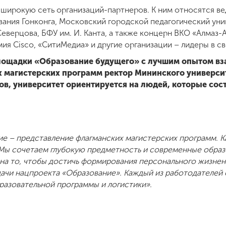
широкую сеть организаций-партнеров. К ним относятся ве
вания Гонконга, Московский городской педагогический уни
Северцова, БФУ им. И. Канта, а также концерн ВКО «Алмаз-
Cisco, «СитиМедиа» и другие организации – лидеры в св
площадки «Образование будущего» с лучшим опытом вз
х магистерских программ ректор Мининского универс
ров, университет ориентируется на людей, которые сос
ие – представление флагманских магистерских программ. К
Мы сочетаем глубокую предметность и современные образ
а то, чтобы достичь формирования персонального жизнен
ачи нацпроекта «Образование». Каждый из работодателей 
азовательной программы и логистики».