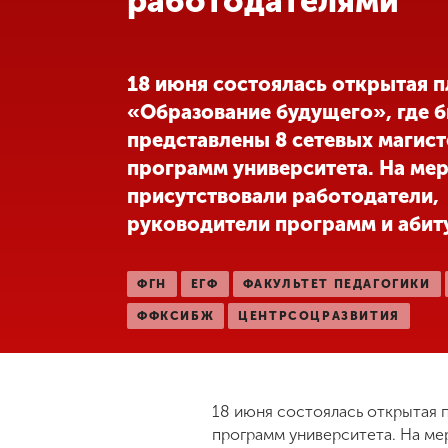
работодателями
Международная
деятельность
18 июня состоялась открытая 
«Образование будущего», где 
Другие виды
представлены 8 сетевых магис
деятельности
программ университета. На ме
присутствовали работодатели,
Студенческая
жизнь
руководители программ и абит
Сведения об
ФГН
ЕГФ
ФАКУЛЬТЕТ ПЕДАГОГИКИ
образовательной
ФФКСИБЖ
ЦЕНТРСОЦРАЗВИТИЯ
организации
Приемная
комиссия
18 июня состоялась открытая 
+7 (831) 262-26-20
программ университета. На ме