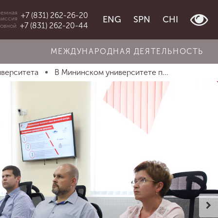
емная
+7 (831) 262-26-20
ENG
SPN
CHI
миссия
+7 (831) 262-20-44
овной
МЕЖДУНАРОДНАЯ ДЕЯТЕЛЬНОСТЬ
иверситета
В Мининском университете п...