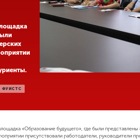
площадка
были
терских
роприятии
уриенты.
ФУИСТС
площадка «Образование будущего», где были представлены 
роприятии присутствовали работодатели, руководители пр