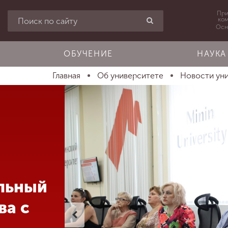
При
ко
Осн
ОБУЧЕНИЕ
НАУКА
Главная
Об университете
Новости ун
льный
ва с