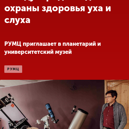
Обучение
охраны здоровья уха и
слуха
Наука
Международная
РУМЦ приглашает в планетарий и
деятельность
университетский музей
Другие виды
РУМЦ
деятельности
Студенческая жизнь
Сведения об
образовательной
организации