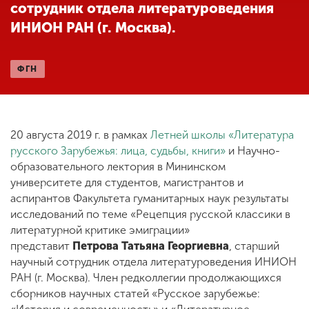
сотрудник отдела литературоведения
ИНИОН РАН (г. Москва).
ENG
SPN
CHI
ФГН
Приемная
комиссия
20 августа 2019 г. в рамках
Летней школы «Литература
+7 (831) 262-26-20
русского Зарубежья: лица, судьбы, книги»
и Научно-
образовательного лектория в Мининском
университете для студентов, магистрантов и
аспирантов Факультета гуманитарных наук результаты
исследований по теме «Рецепция русской классики в
литературной критике эмиграции»
представит
Петрова Татьяна Георгиевна
, старший
научный сотрудник отдела литературоведения ИНИОН
РАН (г. Москва). Член редколлегии продолжающихся
сборников научных статей «Русское зарубежье: