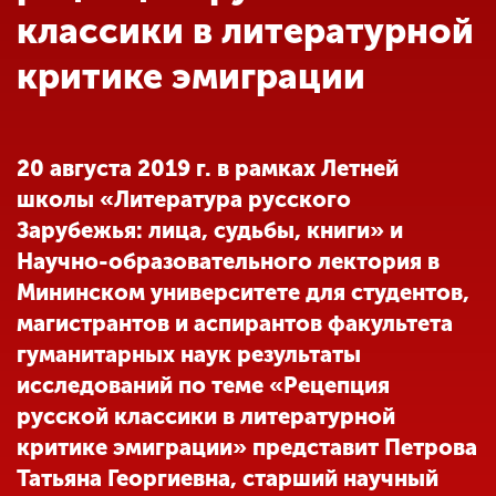
Обучение
классики в литературной
критике эмиграции
Наука
Международная
20 августа 2019 г. в рамках Летней
деятельность
школы «Литература русского
Зарубежья: лица, судьбы, книги» и
Другие виды
Научно-образовательного лектория в
деятельности
Мининском университете для студентов,
магистрантов и аспирантов факультета
гуманитарных наук результаты
Студенческая жизнь
исследований по теме «Рецепция
русской классики в литературной
Сведения об
критике эмиграции» представит Петрова
образовательной
Татьяна Георгиевна, старший научный
организации