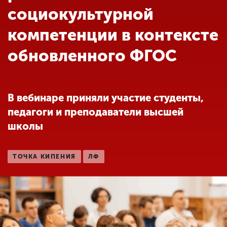
Обучение
социокультурной
компетенции в контексте
Наука
обновленного ФГОС
Международная
деятельность
В вебинаре приняли участие студенты,
педагоги и преподаватели высшей
Другие виды
школы
деятельности
ТОЧКА КИПЕНИЯ
ЛФ
Студенческая жизнь
Сведения об
образовательной
организации