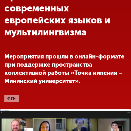
Обучение
современных
европейских языков и
Наука
мультилингвизма
Международная
деятельность
Мероприятия прошли в онлайн-формате
при поддержке пространства
Другие виды
коллективной работы «Точка кипения –
деятельности
Мининский университет».
Студенческая жизнь
ФГН
Сведения об
образовательной
организации