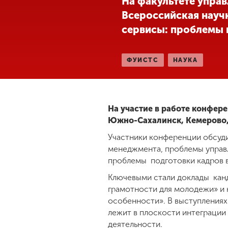
На факультете управ
Всероссийская науч
Международная
деятельность
сервисы: проблемы и
Другие виды
ФУИСТС
НАУКА
деятельности
Студенческая
На участие в работе конфер
жизнь
Южно-Сахалинск, Кемерово, 
Участники конференции обсуд
Сведения об
менеджмента, проблемы управ
образовательной
проблемы подготовки кадров 
организации
Ключевыми стали доклады канд
грамотности для молодежи» и 
Приемная
особенности». В выступлениях
комиссия
лежит в плоскости интеграци
+7 (831) 262-26-20
деятельности.