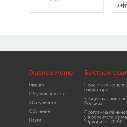
цифр
Главное меню
Быстрые ссы
Главная
Проект «Инженерн
навигатор»
Об университете
«Национальные про
Абитуриенту
России»
Обучение
Программа Мининс
университета в рам
Наука
"Приоритет 2030"