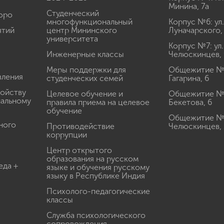
Минина, 7а
Студенческий
юро
многофункциональный
Корпус №6: ул.
ятий
центр Мининского
Луначарского,
университета
Корпус №7: ул.
Инженерные классы
Челюскинцев, 
Меры поддержки для
Общежитие № 1
вления
студенческих семей
Гагарина, 6
ройству
Целевое обучение и
Общежитие № 2
иальному
правила приема на целевое
Бекетова, 6
обучение
Общежитие № 3
ного
Противодействие
Челюскинцев, 
коррупции
Центр открытого
образования на русском
еда +
языке и обучения русскому
языку в Республике Индия
Психолого-педагогические
классы
Служба психологического
сопровождения