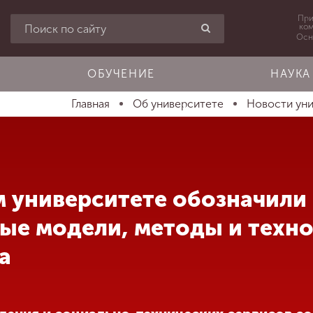
При
ко
Осн
ОБУЧЕНИЕ
НАУКА
Главная
Об университете
Новости ун
 университете обозначили
ые модели, методы и техн
а