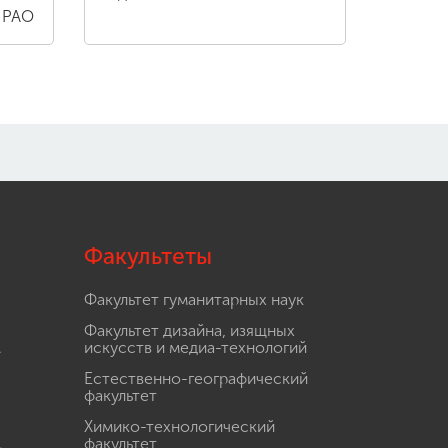
 РАО
Факультеты
Факультет гуманитарных наук
Факультет дизайна, изящных
.
искусств и медиа-технологий
Естественно-географический
факультет
Химико-технологический
.
факультет