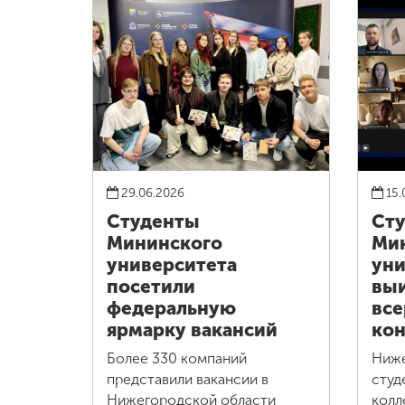
29.06.2026
15.
Студенты
Ст
Мининского
Ми
университета
уни
посетили
выи
федеральную
все
ярмарку вакансий
кон
Более 330 компаний
Ниж
представили вакансии в
студ
Нижегородской области
колл