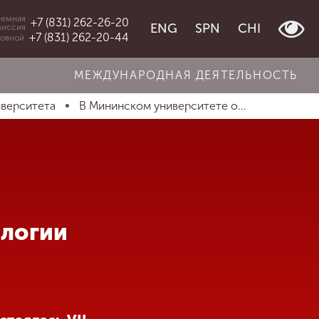
емная
+7 (831) 262-26-20
ENG
SPN
CHI
миссия
+7 (831) 262-20-44
овной
МЕЖДУНАРОДНАЯ ДЕЯТЕЛЬНОСТЬ
иверситета
В Мининском университете о...
ологии