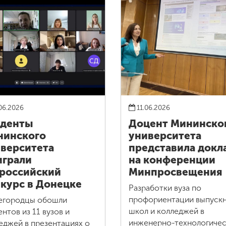
06.2026
11.06.2026
уденты
Доцент Мининско
нинского
университета
верситета
представила докл
грали
на конференции
российский
Минпросвещения
курс в Донецке
Разработки вуза по
профориентации выпуск
егородцы обошли
школ и колледжей в
ентов из 11 вузов и
инженерно-технологиче
еджей в презентациях о