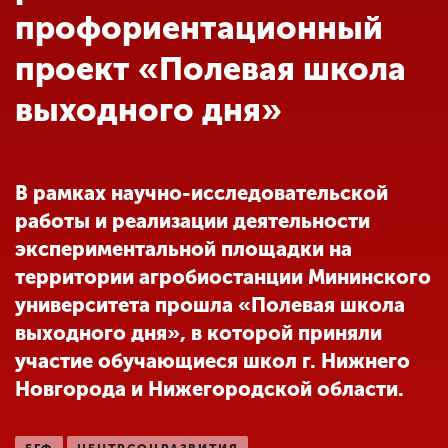
Обучение
профориентационный
проект «Полевая школа
Наука
выходного дня»
Международная
деятельность
В рамках научно-исследовательской
работы и реализации деятельности
Другие виды
экспериментальной площадки на
деятельности
территории агробиостанции Мининского
университета прошла «Полевая школа
Студенческая жизнь
выходного дня», в которой приняли
участие обучающиеся школ г. Нижнего
Новгорода и Нижегородской области.
Сведения об
образовательной
организации