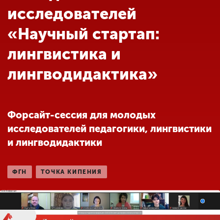
Обучение
исследователей
«Научный стартап:
Наука
лингвистика и
лингводидактика»
Международная
деятельность
Форсайт-сессия для молодых
Другие виды
деятельности
исследователей педагогики, лингвистики
и лингводидактики
Студенческая жизнь
ФГН
ТОЧКА КИПЕНИЯ
Сведения об
образовательной
организации