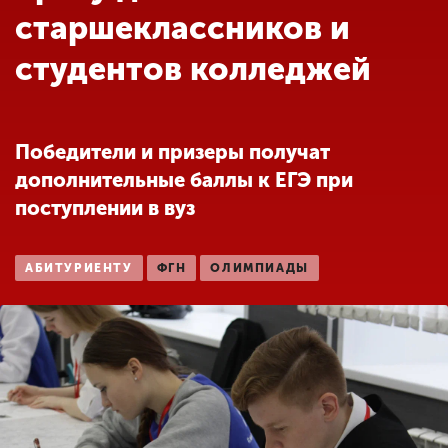
Обучение
старшеклассников и
студентов колледжей
Наука
Международная
Победители и призеры получат
деятельность
дополнительные баллы к ЕГЭ при
поступлении в вуз
Другие виды
деятельности
АБИТУРИЕНТУ
ФГН
ОЛИМПИАДЫ
Студенческая жизнь
Сведения об
образовательной
организации