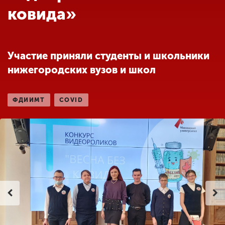
Обучение
ковида»
Наука
Участие приняли студенты и школьники
нижегородских вузов и школ
Международная
деятельность
ФДИИМТ
COVID
Другие виды
деятельности
Студенческая жизнь
Сведения об
образовательной
организации