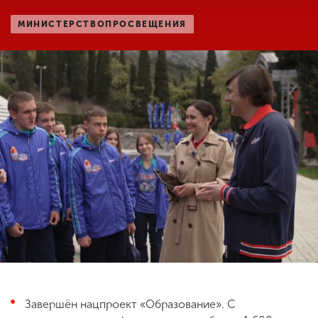
МИНИСТЕРСТВОПРОСВЕЩЕНИЯ
ENG
SPN
CHI
Приемная
комиссия
+7 (831) 262-26-20
Завершён нацпроект «Образование». С