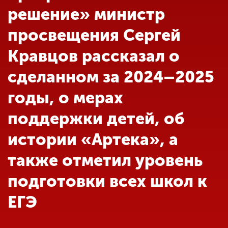
Обучение
решение» министр
просвещения Сергей
Наука
Кравцов рассказал о
сделанном за 2024–2025
Международная
деятельность
годы, о мерах
поддержки детей, об
Другие виды
деятельности
истории «Артека», а
также отметил уровень
Студенческая жизнь
подготовки всех школ к
ЕГЭ
Сведения об
образовательной
организации