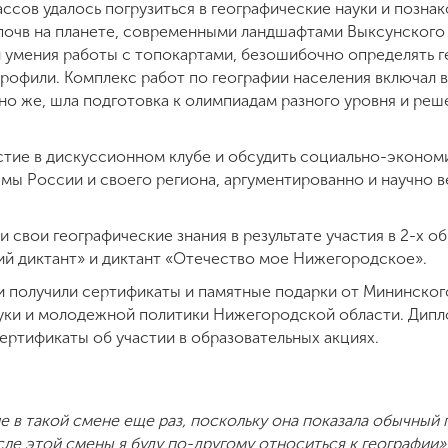
ассов удалось погрузиться в географические науки и позна
почв на планете, современными ландшафтами Выксунского 
и умения работы с топокартами, безошибочно определять 
рофили. Комплекс работ по географии населения включал в
но же, шла подготовка к олимпиадам разного уровня и реш
стие в дискуссионном клубе и обсудить социально-эконом
мы России и своего региона, аргументированно и научно в
 свои географические знания в результате участия в 2-х о
й диктант» и диктант «Отечество мое Нижегородское».
и получили сертификаты и памятные подарки от Мининског
ауки и молодежной политики Нижегородской области. Дип
ертификаты об участии в образовательных акциях.
ие в такой смене еще раз, поскольку она показала обычный
ле этой смены я буду по-другому относиться к географии»