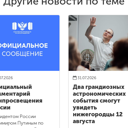
Другие новости по теме
07.2026
31.07.2026
ициальный
Два грандиозных
мментарий
астрономических
нпросвещения
события смогут
сии
увидеть
нижегородцы 12
идентом России
августа
имиром Путиным по