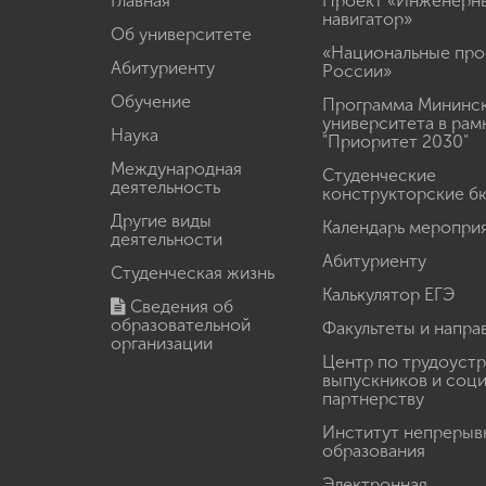
Главная
Проект «Инженерн
навигатор»
Об университете
«Национальные про
Абитуриенту
России»
Обучение
Программа Мининс
университета в рам
Наука
"Приоритет 2030"
Международная
Студенческие
деятельность
конструкторские б
Другие виды
Календарь меропри
деятельности
Абитуриенту
Студенческая жизнь
Калькулятор ЕГЭ
Сведения об
образовательной
Факультеты и напра
организации
Центр по трудоуст
выпускников и соц
партнерству
Институт непрерыв
образования
Электронная