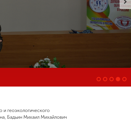
о и геоэкологического
на, Бадьин Михаил Михайлович