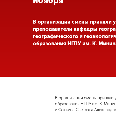
ноября
Международная
деятельность
В организации смены приняли у
преподаватели кафедры геогра
Другие виды
географического и геоэкологи
деятельности
образования НГПУ им. К. Минин
Студенческая
жизнь
Сведения об
образовательной
организации
В организации смены приняли 
Приемная
образования НГПУ им. К. Мини
комиссия
и Соткина Светлана Александр
+7 (831) 262-26-20