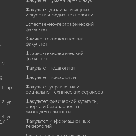
Факультет гуманитарных наук
Факультет дизайна, изящных
.
искусств и медиа-технологий
Естественно-географический
факультет
Химико-технологический
.
факультет
Физико-технологический
факультет
 23
Факультет педагогики
Факультет психологии
9
Факультет управления и
: пр.
социально-технических сервисов
Факультет физической культуры,
: ул.
спорта и безопасности
жизнедеятельности
: ул.
Факультет информационных
17
технологий
Лингвистический факультет