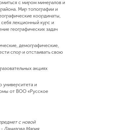
комиться с миром минералов и
района. Мир топографии и
географические координаты,
 себя лекционный курс и
ение географических задач
ические, демографические,
ести спор и отстаивать свою
бразовательных акциях
о университета и
ломы от ВОО «Русское
 предмет с новой
 - Данилова Мария