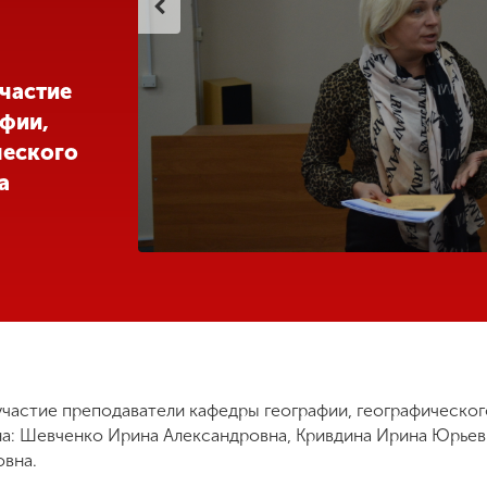
частие
фии,
ческого
а
участие преподаватели кафедры географии, географическог
на: Шевченко Ирина Александровна, Кривдина Ирина Юрьев
овна.