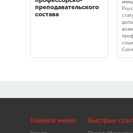
профессорско-
иниц
преподавательского
Росс
состава
стат
допо
возм
проф
соци
Соот
Главное меню
Быстрые ссы