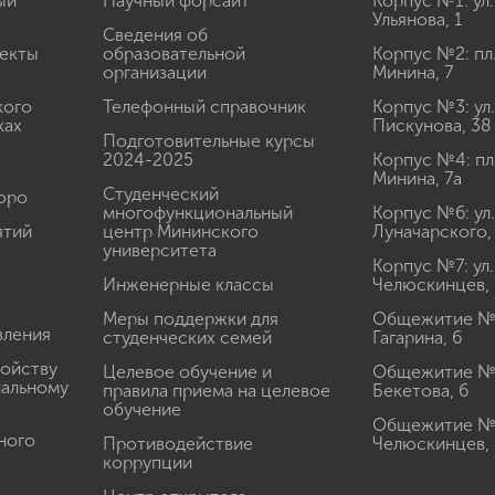
ый
Научный форсайт
Корпус №1: ул.
Ульянова, 1
Сведения об
екты
образовательной
Корпус №2: пл
организации
Минина, 7
кого
Телефонный справочник
Корпус №3: ул.
ках
Пискунова, 38
Подготовительные курсы
2024-2025
Корпус №4: пл
Минина, 7а
Студенческий
юро
многофункциональный
Корпус №6: ул.
ятий
центр Мининского
Луначарского,
университета
Корпус №7: ул.
Инженерные классы
Челюскинцев, 
Меры поддержки для
Общежитие № 1
вления
студенческих семей
Гагарина, 6
ройству
Целевое обучение и
Общежитие № 2
иальному
правила приема на целевое
Бекетова, 6
обучение
Общежитие № 3
ного
Противодействие
Челюскинцев, 
коррупции