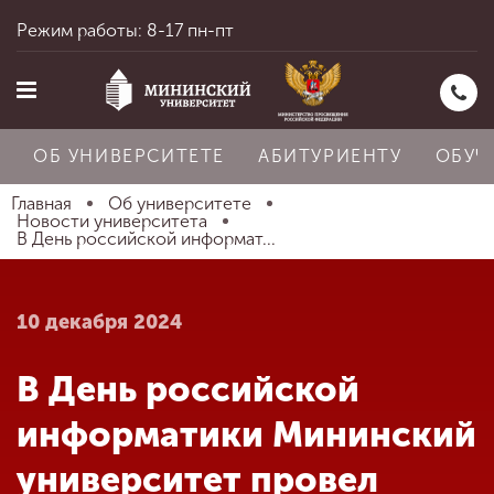
Режим работы: 8-17 пн-пт
ОБ УНИВЕРСИТЕТЕ
АБИТУРИЕНТУ
ОБУЧ
Главная
Об университете
Новости университета
В День российской информат...
Главная
10 декабря 2024
Об университете
В День российской
Абитуриенту
информатики Мининский
университет провел