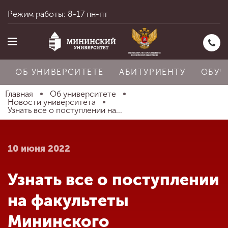
Режим работы: 8-17 пн-пт
ОБ УНИВЕРСИТЕТЕ
АБИТУРИЕНТУ
ОБУЧ
Главная
Об университете
Новости университета
Узнать все о поступлении на...
Главная
10 июня 2022
Об университете
Узнать все о поступлении
Абитуриенту
на факультеты
Мининского