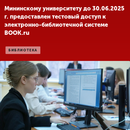
Обучение
Мининскому университету до 30.06.2025
г. предоставлен тестовый доступ к
Наука
электронно-библиотечной системе
BOOK.ru
Международная
деятельность
БИБЛИОТЕКА
Другие виды
деятельности
Студенческая жизнь
Сведения об
образовательной
организации