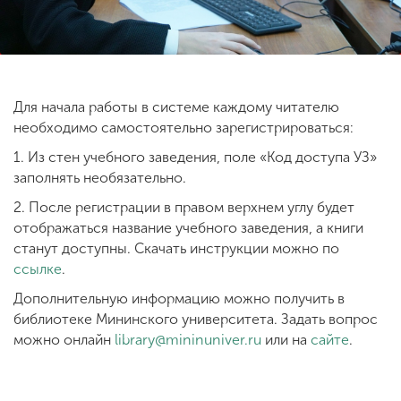
ENG
SPN
CHI
Для начала работы в системе каждому читателю
необходимо самостоятельно зарегистрироваться:
Приемная
1. Из стен учебного заведения, поле «Код доступа УЗ»
комиссия
заполнять необязательно.
+7 (831) 262-26-20
2. После регистрации в правом верхнем углу будет
отображаться название учебного заведения, а книги
станут доступны. Скачать инструкции можно по
ссылке
.
Дополнительную информацию можно получить в
библиотеке Мининского университета. Задать вопрос
можно онлайн
library@mininuniver.ru
или на
сайте
.