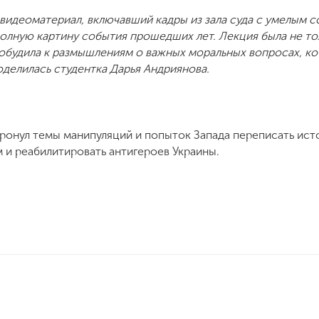
 видеоматериал, включавший кадры из зала суда с умелым 
олную картину события прошедших лет. Лекция была не то
 побудила к размышлениям о важных моральных вопросах, к
поделилась студентка Дарья Андриянова.
тронул темы манипуляций и попыток Запада переписать ист
 и реабилитировать антигероев Украины.