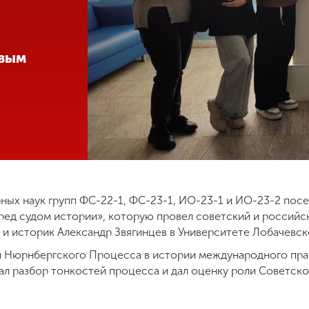
овым
рных наук групп ФС-22-1, ФС-23-1, ИО-23-1 и ИО-23-2 пос
ред судом истории», которую провел советский и российск
 и историк Александр Звягинцев в Университете Лобачевск
и Нюрнбергского Процесса в истории международного прав
ал разбор тонкостей процесса и дал оценку роли Советско