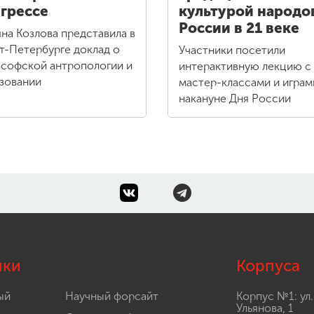
грессе
культурой народо
России в 21 веке
яна Козлова представила в
т-Петербурге доклад о
Участники посетили
софской антропологии и
интерактивную лекцию с
зовании
мастер-классами и играм
накануне Дня России
лки
Корпуса
ый
Научный форсайт
Корпус №1: ул.
Ульянова, 1