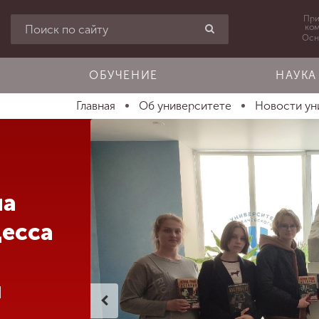
При
ко
Осн
ОБУЧЕНИЕ
НАУКА
Главная
Об университете
Новости ун
на
цесса
ы