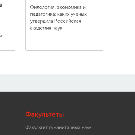
в
Филология, экономика и
педагогика: каких ученых
утвердила Российская
академия наук
и
Факультеты
Факультет гуманитарных наук