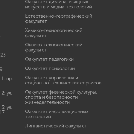
Факультет дизайна, изящных
.
искусств и медиа-технологий
Естественно-географический
факультет
Химико-технологический
.
факультет
Физико-технологический
факультет
 23
Факультет педагогики
Факультет психологии
9
Факультет управления и
: пр.
социально-технических сервисов
Факультет физической культуры,
: ул.
спорта и безопасности
жизнедеятельности
: ул.
Факультет информационных
17
технологий
Лингвистический факультет