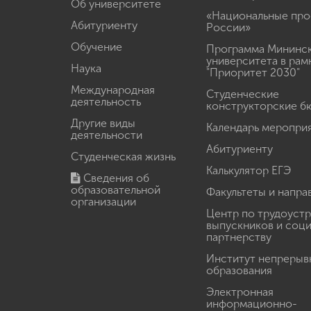
Об университете
«Национальные про
Абитуриенту
России»
Обучение
Программа Мининс
университета в рам
Наука
"Приоритет 2030"
Международная
Студенческие
деятельность
конструкторские б
Другие виды
Календарь меропри
деятельности
Абитуриенту
Студенческая жизнь
Калькулятор ЕГЭ
Сведения об
образовательной
Факультеты и напра
организации
Центр по трудоуст
выпускников и соц
партнерству
Институт непрерыв
образования
Электронная
информационно-