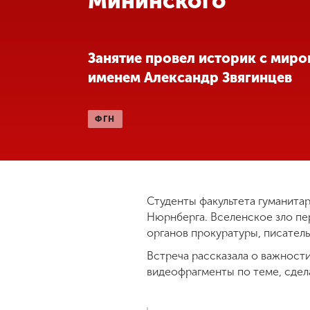
Мининского
Международная
деятельность
Занятие провел историк с мир
именем Александр Звягинцев
Другие виды
деятельности
ФГН
Студенческая
жизнь
Сведения об
Студенты факультета гуманита
образовательной
Нюрнберга. Вселенское зло пе
организации
органов прокуратуры, писатель
Встреча рассказала о важност
видеофрагменты по теме, сдел
Приемная
комиссия
+7 (831) 262-26-20