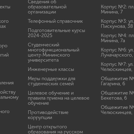
Сведения об
екты
образовательной
Корпус №2: пл
организации
Минина, 7
кого
Телефонный справочник
Корпус №3: ул.
ках
Пискунова, 38
Подготовительные курсы
2024-2025
Корпус №4: пл
Минина, 7а
Студенческий
юро
многофункциональный
Корпус №6: ул.
ятий
центр Мининского
Луначарского,
университета
Корпус №7: ул.
Инженерные классы
Челюскинцев, 
Меры поддержки для
Общежитие № 1
вления
студенческих семей
Гагарина, 6
ройству
Целевое обучение и
Общежитие № 2
иальному
правила приема на целевое
Бекетова, 6
обучение
Общежитие № 3
ного
Противодействие
Челюскинцев, 
коррупции
Центр открытого
образования на русском