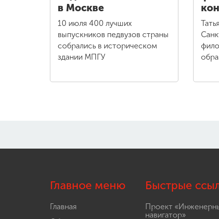
в Москве
кон
10 июля 400 лучших
Тать
выпускников педвузов страны
Санк
собрались в историческом
фило
здании МПГУ
обра
Главное меню
Быстрые ссы
Главная
Проект «Инженерн
навигатор»