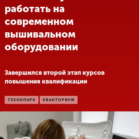
Обучение
работать на
современном
Наука
вышивальном
оборудовании
Международная
деятельность
Завершился второй этап курсов
Другие виды
деятельности
повышения квалификации
Студенческая жизнь
ТЕХНОПАРК
КВАНТОРИУМ
Сведения об
образовательной
организации