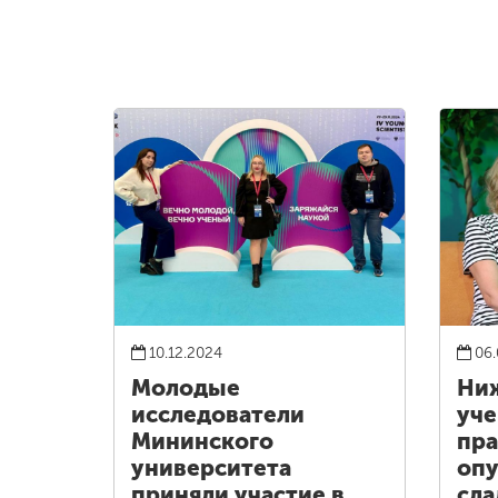
10.12.2024
06.
Молодые
Ни
исследователи
уче
Мининского
пра
университета
опу
приняли участие в
сла