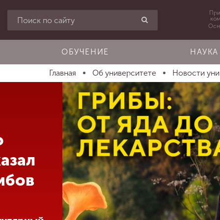
При
ко
Осн
ОБУЧЕНИЕ
НАУКА
Главная
Об университете
Новости ун
о
казал
рибов