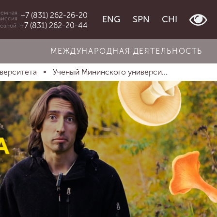
емная
+7 (831) 262-26-20
ENG
SPN
CHI
миссия
+7 (831) 262-20-44
овной
МЕЖДУНАРОДНАЯ ДЕЯТЕЛЬНОСТЬ
иверситета
Ученый Мининского универси...