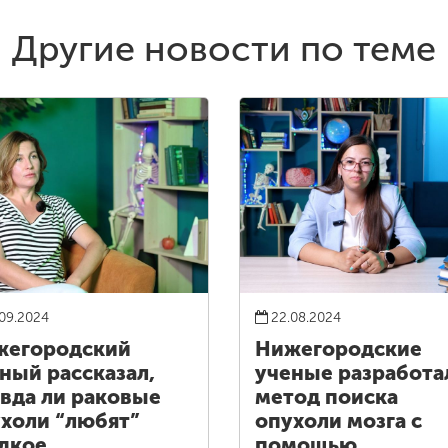
Другие новости по теме
09.2024
22.08.2024
жегородский
Нижегородские
ный рассказал,
ученые разработа
вда ли раковые
метод поиска
холи “любят”
опухоли мозга с
дкое
помощью