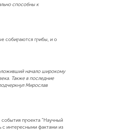
ально способны к
ые собираются грибы, и о
положивший начало широкому
ека. Также в последние
 подчеркнул Мирослав
е события проекта “Научный
ь с интересными фактами из