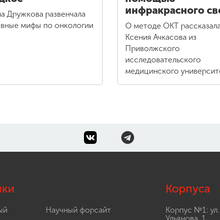
инфракрасного св
а Дружкова развенчала
вные мифы по онкологии
О методе ОКТ рассказал
Ксения Ачкасова из
Приволжского
исследовательского
медицинского университ
лки
Корпуса
ый
Научный форсайт
Корпус №1: ул.
Ульянова, 1