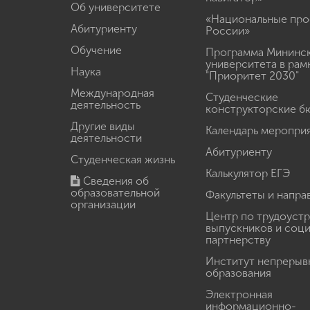
Об университете
«Национальные про
Абитуриенту
России»
Обучение
Программа Мининс
университета в рам
Наука
"Приоритет 2030"
Международная
Студенческие
деятельность
конструкторские б
Другие виды
Календарь меропри
деятельности
Абитуриенту
Студенческая жизнь
Калькулятор ЕГЭ
Сведения об
образовательной
Факультеты и напра
организации
Центр по трудоуст
выпускников и соц
партнерству
Институт непрерыв
образования
Электронная
информационно-