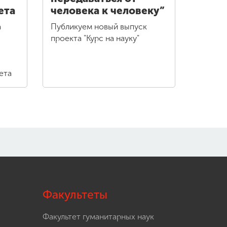
ета
человека к человеку”
а
Публикуем новый выпуск
проекта "Курс на науку"
ета
Факультеты
Факультет гуманитарных наук