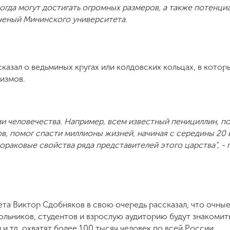
огда могут достигать огромных размеров, а также потенци
ученый Мининского университета.
азал о ведьминых кругах или колдовских кольцах, в котор
низмов.
ми человечества. Например, всем известный пенициллин, 
, помог спасти миллионы жизней, начиная с середины 20 в
ораковые свойства ряда представителей этого царства”, -
та Виктор Сдобняков в свою очередь рассказал, что очны
ольников, студентов и взрослую аудиторию будут знакомит
 и тд, охватят более 100 тысяч человек по всей России.