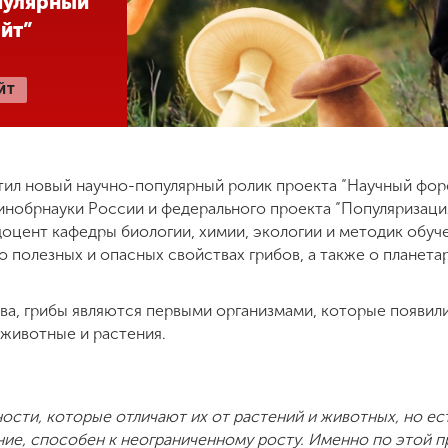
пулярный
йт”
ЙТ
ил новый научно-популярный ролик проекта “Научный форс
обрнауки России и федерального проекта “Популяризация 
 доцент кафедры биологии, химии, экологии и методик обуч
о полезных и опасных свойствах грибов, а также о планет
а, грибы являются первыми организмами, которые появили
м животные и растения.
ности, которые отличают их от растений и животных, но ес
ение, способен к неограниченному росту. Именно по этой 