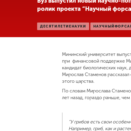
Вуз выпустил новый научно-по
ролик проекта “Научный форса
Международная
деятельность
ДЕСЯТИЛЕТИЕНАУКИ
НАУЧНЫЙФОРСА
Другие виды
деятельности
Мининский университет выпуст
Студенческая
при финансовой поддержке Мин
жизнь
кандидат биологических наук,
Мирослав Стаменов рассказал 
этого царства.
Сведения об
образовательной
По словам Мирослава Стаменов
организации
лет назад, гораздо раньше, че
Приемная
комиссия
“У грибов есть свои особен
+7 (831) 262-26-20
Например, гриб, как и раст