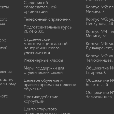
Сведения об
екты
образовательной
Корпус №2: пл
организации
Минина, 7
кого
Телефонный справочник
Корпус №3: ул.
ках
Пискунова, 38
Подготовительные курсы
2024-2025
Корпус №4: пл
Минина, 7а
Студенческий
юро
многофункциональный
Корпус №6: ул.
ятий
центр Мининского
Луначарского,
университета
Корпус №7: ул.
Инженерные классы
Челюскинцев, 
Меры поддержки для
Общежитие № 1
вления
студенческих семей
Гагарина, 6
ройству
Целевое обучение и
Общежитие № 2
иальному
правила приема на целевое
Бекетова, 6
обучение
Общежитие № 3
ного
Противодействие
Челюскинцев, 
коррупции
Центр открытого
образования на русском