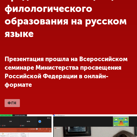
Обучение
филологического
образования на русском
Наука
языке
Международная
деятельность
Презентация прошла на Всероссийском
семинаре Министерства просвещения
Другие виды
Российской Федерации в онлайн-
деятельности
формате
Студенческая жизнь
ФГН
Сведения об
образовательной
организации