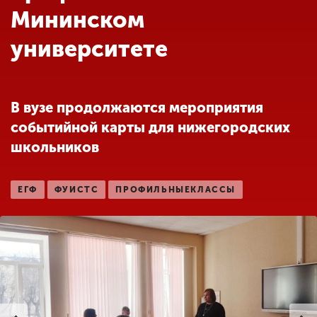
Обучение
Мининском
университете
Наука
Международная
В вузе продолжаются мероприятия
деятельность
событийной карты для нижегородских
школьников
Другие виды
деятельности
ЕГФ
ФУИСТС
ПРОФИЛЬНЫЕКЛАССЫ
Студенческая жизнь
Сведения об
образовательной
организации