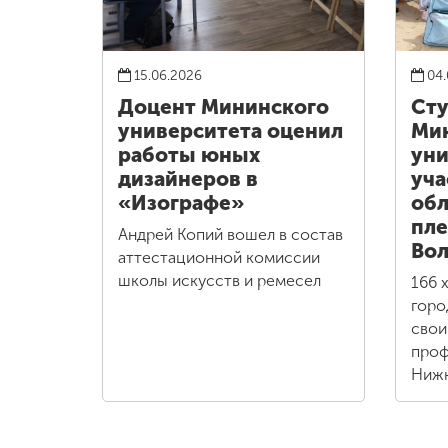
15.06.2026
04.
Доцент Мининского
Ст
университета оценил
Ми
работы юных
уни
дизайнеров в
уча
«Изографе»
обл
пле
Андрей Копий вошел в состав
Вол
аттестационной комиссии
школы искусств и ремесел
166 
горо
свои
проф
Нижн