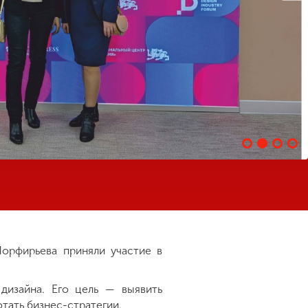
орфирьева приняли участие в
изайна. Его цель — выявить
тать бизнес-стратегии.