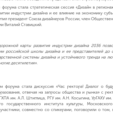
 форума стала стратегическая сессия «Дизайн в регионах
звитии индустрии дизайна и ее влияние на экономику суб
пил президент Союза дизайнеров России, член Обществен
ии Виталий Ставицкий.
дорожной карты развития индустрии дизайна 2036 позв
ии российской школы дизайна и ее представителей до с
дарственной системы дизайна и устойчивого тренда на лю
ногие десятилетия».
м форума стала дискуссия «Час ректора! Диалог о буду
разования, отвечая на запросы общества и рынка» с рек
ГХПА им. А.Л. Штиглица, РГУ им. А.Н. Косыгина, УрГАХУ им
ого государственного института культуры, Московского
 участники, совместно со спикерами, поговорили о том,