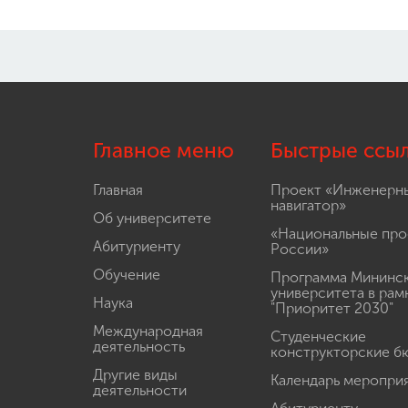
Главное меню
Быстрые ссы
Главная
Проект «Инженерн
навигатор»
Об университете
«Национальные про
Абитуриенту
России»
Обучение
Программа Мининс
университета в рам
Наука
"Приоритет 2030"
Международная
Студенческие
деятельность
конструкторские б
Другие виды
Календарь меропри
деятельности