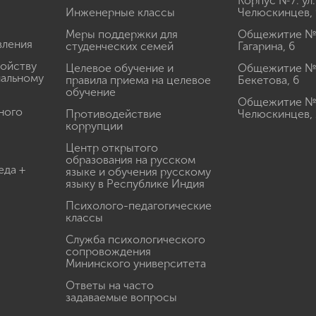
Корпус №7: ул.
Инженерные классы
Челюскинцев, 
Меры поддержки для
Общежитие № 1
вления
студенческих семей
Гагарина, 6
ройству
Целевое обучение и
Общежитие № 2
иальному
правила приема на целевое
Бекетова, 6
обучение
Общежитие № 3
ного
Противодействие
Челюскинцев, 
коррупции
Центр открытого
образования на русском
еда +
языке и обучения русскому
языку в Республике Индия
Психолого-педагогические
классы
Служба психологического
сопровождения
Мининского университета
Ответы на часто
задаваемые вопросы