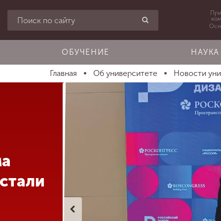
При
ко
Осн
ОБУЧЕНИЕ
НАУКА
Главная
Об университете
Новости ун
ма
 стали