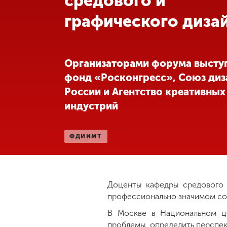
средового и
графического диза
Международная
деятельность
Другие виды
Организаторами форума высту
деятельности
фонд «Росконгресс», Союз диз
России и Агентство креативных
Студенческая
индустрий
жизнь
ФДИИМТ
Сведения об
образовательной
организации
Доценты кафедры средового 
профессионально значимом соб
Приемная
комиссия
В Москве в Национальном ц
+7 (831) 262-26-20
проблемы, определить перспект