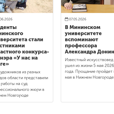
06.2026
07.05.2026
уденты
В Мининском
нинского
университете
верситета стали
вспоминают
стниками
профессора
астного конкурса-
Александра Дони
нэра «У нас на
Известный искусствовед
ге»
ушел из жизни 5 мая 2026
года. Прощание пройдет 
художников из разных
мая в Нижнем Новгороде
дов области представили
 работы на суд
ессионального жюри в
ем Новгороде