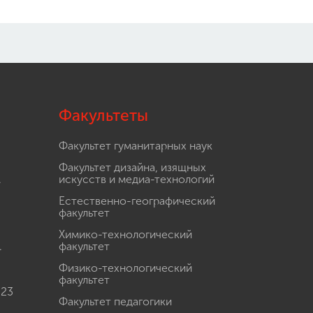
Факультеты
Факультет гуманитарных наук
Факультет дизайна, изящных
.
искусств и медиа-технологий
Естественно-географический
факультет
Химико-технологический
.
факультет
Физико-технологический
факультет
 23
Факультет педагогики