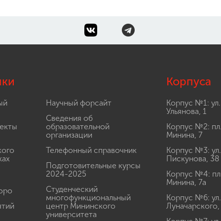
лки
Корпуса
ый
Научный форсайт
Корпус №1: ул.
Ульянова, 1
Сведения об
екты
образовательной
Корпус №2: пл
организации
Минина, 7
кого
Телефонный справочник
Корпус №3: ул.
ках
Пискунова, 38
Подготовительные курсы
2024-2025
Корпус №4: пл
Минина, 7а
Студенческий
юро
многофункциональный
Корпус №6: ул.
ятий
центр Мининского
Луначарского,
университета