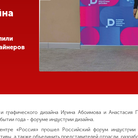
йна
пили
айнеров
и графического дизайна Ирина Абоимова и Анастасия П
ытии года - форуме индустрии дизайна.
ентре «Россия» прошел Российский форум индустрии д
ивы, а также объединить представителей отрасли, разрабо