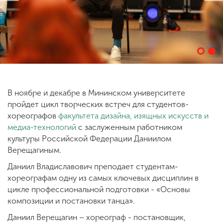
ENG
SPN
CHI
Приемная
комиссия
В ноябре и декабре в Мининском университете
+7 (831) 262-26-20
пройдет цикл творческих встреч для студентов-
хореографов
факультета дизайна, изящных искусств и
медиа-технологий
с заслуженным работником
культуры Российской Федерации Даниилом
Верещагиным.
Даниил Владиславович преподает студентам-
хореографам одну из самых ключевых дисциплин в
цикле профессиональной подготовки - «Основы
композиции и постановки танца».
Даниил Верещагин – хореограф - постановщик,