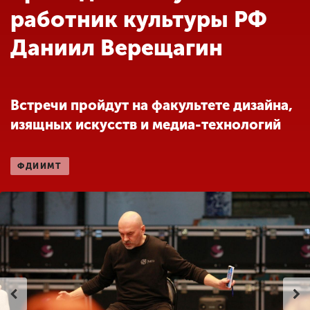
Обучение
работник культуры РФ
Даниил Верещагин
Наука
Международная
Встречи пройдут на факультете дизайна,
деятельность
изящных искусств и медиа-технологий
Другие виды
ФДИИМТ
деятельности
Студенческая жизнь
Сведения об
образовательной
организации