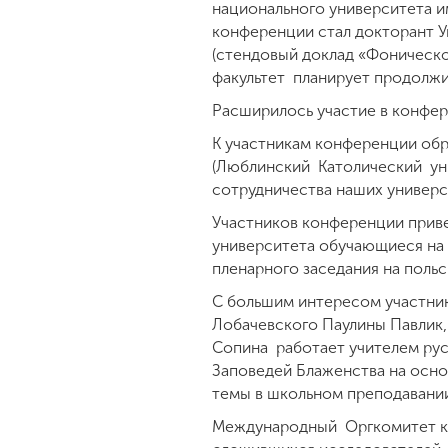
национального университета им
конференции стал докторант Ун
(стендовый доклад «Фоническо
факультет планирует продолжи
Расширилось участие в конфер
К участникам конференции об
(Люблинский Католический уни
сотрудничества наших универс
Участников конференции приве
университета обучающиеся на 
пленарного заседания на польс
С большим интересом участники
Лобачевского Паулины Павлик, 
Сопина работает учителем рус
Заповедей Блаженства на осно
темы в школьном преподавани
Международный Оргкомитет ко