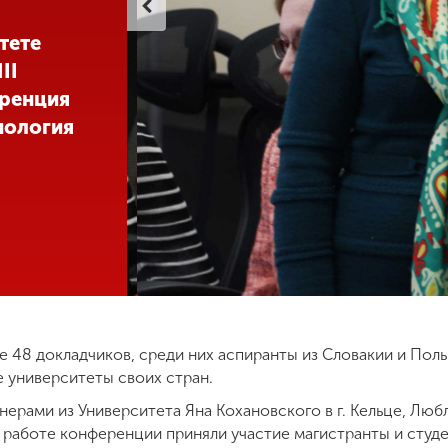
тете
II
ренция
иология
 48 докладчиков, среди них аспиранты из Словакии и Поль
 университеты своих стран.
нерами из Университета Яна Кохановского в г. Кельце, Лю
 в работе конференции приняли участие магистранты и сту