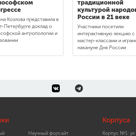
лософском
традиционной
грессе
культурой народо
России в 21 веке
яна Козлова представила в
т-Петербурге доклад о
Участники посетили
софской антропологии и
интерактивную лекцию с
зовании
мастер-классами и играм
накануне Дня России
лки
Корпуса
ый
Научный форсайт
Корпус №1: ул.