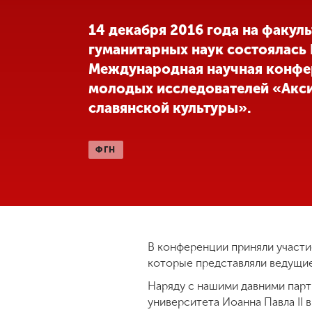
Международная
14 декабря 2016 года на факуль
деятельность
гуманитарных наук состоялась I
Международная научная конфе
Другие виды
молодых исследователей «Акс
деятельности
славянской культуры».
Студенческая
ФГН
жизнь
Сведения об
образовательной
организации
В конференции приняли участие
которые представляли ведущие
Приемная
Наряду с нашими давними парт
комиссия
+7 (831) 262-26-20
университета Иоанна Павла II