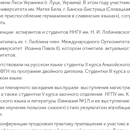
ени Леси Украинки (г. Луцк, Украина). В этом году участни
иверситета им. Матея Бела, г. Банска-Бистрица (Словацка
е приспособление германизмов в славянских языках»), со
ть.
енции аспирантов и студентов ННГУ им. Н. И. Лобачевског
ратилась из г. Люблина член Международного Оргкомитет
верситет Иоанна Павла II), котором отметила актуальнос
итетов.
тствовали на русском языке студенты II курса Аньхойского
ФГН по программе двойного диплома. Студентки III курса 
ком языке.
 пленарного заседания выслушали выступления магистранта
а также студентки V курса заочного отделения НГПУ им. К
ского языка и литературы (Гимназия №17) и ее выступлени
ве изучения польских сказок») стало результатом апробац
и.
нференции продолжил практику приглашения к участию в