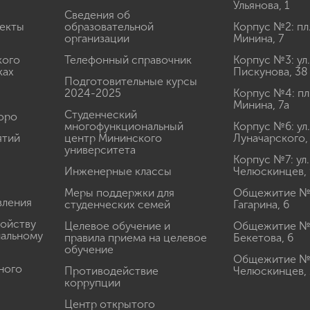
Ульянова, 1
Сведения об
екты
образовательной
Корпус №2: пл
организации
Минина, 7
кого
Телефонный справочник
Корпус №3: ул.
ках
Пискунова, 38
Подготовительные курсы
2024-2025
Корпус №4: пл
Минина, 7а
Студенческий
юро
многофункциональный
Корпус №6: ул.
ятий
центр Мининского
Луначарского,
университета
Корпус №7: ул.
Инженерные классы
Челюскинцев, 
Меры поддержки для
Общежитие № 1
вления
студенческих семей
Гагарина, 6
ройству
Целевое обучение и
Общежитие № 2
иальному
правила приема на целевое
Бекетова, 6
обучение
Общежитие № 3
ного
Противодействие
Челюскинцев, 
коррупции
Центр открытого