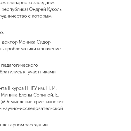
ком пленарного заседания
я республика) Ондрей Куколь
трудничество с которым
о.
а доктор Моника Сидор
ть проблематики и значение
 педагогического
обратились к участниками
 II курса ННГУ им. Н. И.
. Минина Елены Сопиной. Е.
е («Осмысление христианских
ии научно-исследовательской
 пленарном заседании