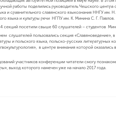
обладающих авторитетной позицией в мире науке. В этом 
чной работы поделились руководитель Чешского центра обр
ка и сравнительного славянского языкознания ННГУ им. Н. 
го языка и культуры речи НГПУ им. К. Минина С. Г. Павлов.
 4 секций посетили свыше 60 слушателей – студентов Ми
ем слушателей пользовались секция «Славяноведение», в
туры и польского языка, польско-русских литературных ко
нгвокультурология», в центре внимания которой оказались
дований участников конференции читатели смогу познаком
ры», выход которого намечен уже на начало 2017 года.