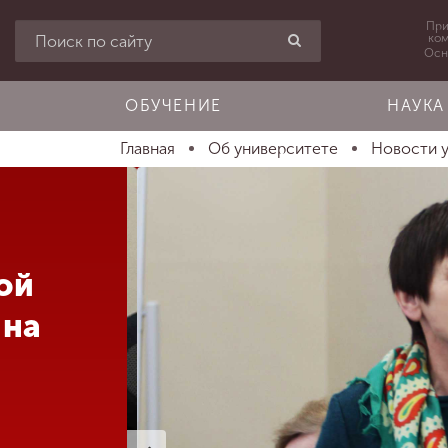
При
ко
Осн
ОБУЧЕНИЕ
НАУКА
Главная
Об университете
Новости 
ой
 на