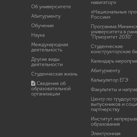
навигатор»
Об университете
«Национальные про
Абитуриенту
России»
Обучение
Программа Мининс
университета в рам
Наука
"Приоритет 2030"
Международная
Студенческие
деятельность
конструкторские б
Другие виды
Календарь меропри
деятельности
Абитуриенту
Студенческая жизнь
Калькулятор ЕГЭ
Сведения об
образовательной
Факультеты и напра
организации
Центр по трудоуст
выпускников и соц
партнерству
Институт непрерыв
образования
Электронная