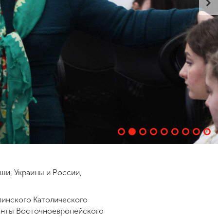
ши, Украины и России,
блинского Католического
денты Восточноевропейского