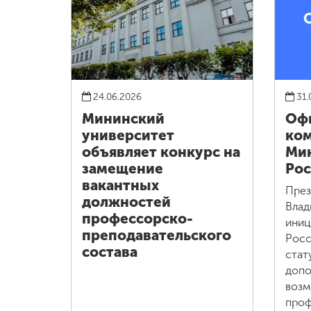
24.06.2026
31.
Мининский
Оф
университет
ко
объявляет конкурс на
Ми
замещение
Рос
вакантных
През
должностей
Влад
профессорско-
иниц
преподавательского
Росс
состава
стат
допо
возм
проф