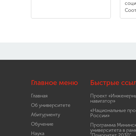
соци
Соот
Главное меню
Быстрые ссы
Главная
Проект «Инженерн
навигатор»
Об университете
«Национальные про
Абитуриенту
России»
Обучение
Программа Мининс
университета в рам
Наука
"Приоритет 2030"