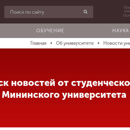
При
ко
Осн
ОБУЧЕНИЕ
НАУКА
Главная
Об университете
Новости ун
ск новостей от студенческ
 Мининского университета