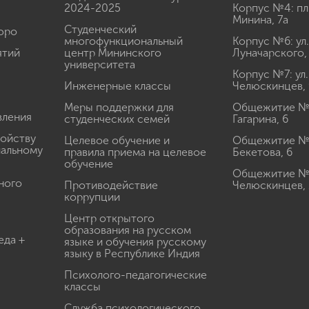
2024-2025
Корпус №4: пл
Минина, 7а
Студенческий
юро
многофункциональный
Корпус №6: ул.
ятий
центр Мининского
Луначарского,
университета
Корпус №7: ул.
Инженерные классы
Челюскинцев, 
Меры поддержки для
Общежитие № 1
вления
студенческих семей
Гагарина, 6
ройству
Целевое обучение и
Общежитие № 2
иальному
правила приема на целевое
Бекетова, 6
обучение
Общежитие № 3
ного
Противодействие
Челюскинцев, 
коррупции
Центр открытого
образования на русском
еда +
языке и обучения русскому
языку в Республике Индия
Психолого-педагогические
классы
Служба психологического