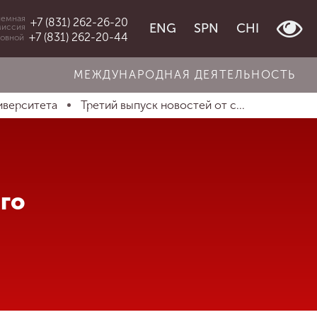
емная
+7 (831) 262-26-20
ENG
SPN
CHI
миссия
+7 (831) 262-20-44
овной
МЕЖДУНАРОДНАЯ ДЕЯТЕЛЬНОСТЬ
иверситета
Третий выпуск новостей от с...
ого