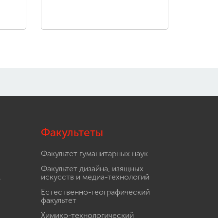
Факультеты
Факультет гуманитарных наук
Факультет дизайна, изящных
.
искусств и медиа-технологий
Естественно-географический
факультет
Химико-технологический