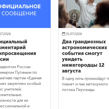
07.2026
31.07.2026
ициальный
Два грандиозных
мментарий
астрономических
нпросвещения
события смогут
сии
увидеть
нижегородцы 12
идентом России
августа
имиром Путиным по
иативе партии «Единая
В одну ночь произойдут 
ия» закреплен особый
планет и пик метеорного
ус учителей,
потока Персеиды
лнительные
ожности для их
ессиональной и