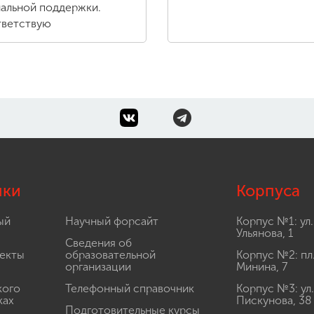
альной поддержки.
ветствую
лки
Корпуса
ый
Научный форсайт
Корпус №1: ул.
Ульянова, 1
Сведения об
екты
образовательной
Корпус №2: пл
организации
Минина, 7
кого
Телефонный справочник
Корпус №3: ул.
ках
Пискунова, 38
Подготовительные курсы