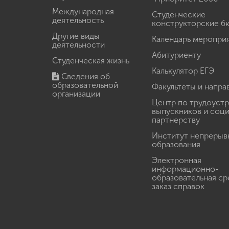
Международная
Студенческие
деятельность
конструкторские б
Другие виды
Календарь меропри
деятельности
Абитуриенту
Студенческая жизнь
Калькулятор ЕГЭ
Сведения об
образовательной
Факультеты и напра
организации
Центр по трудоуст
выпускников и соц
партнерству
Институт непрерыв
образования
Электронная
информационно-
образовательная ср
заказ справок