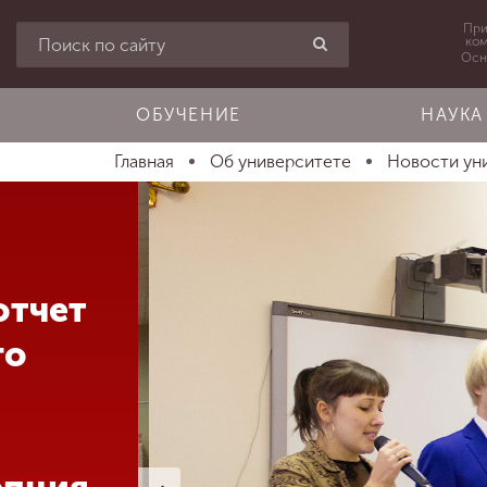
При
ко
Осн
ОБУЧЕНИЕ
НАУКА
Главная
Об университете
Новости ун
отчет
го