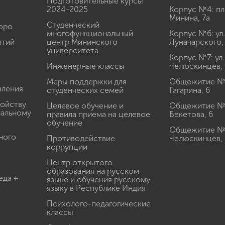
Подготовительные курсы
2024-2025
Корпус №4: пл
Минина, 7а
Студенческий
юро
многофункциональный
Корпус №6: ул.
ятий
центр Мининского
Луначарского,
университета
Корпус №7: ул.
Инженерные классы
Челюскинцев, 
Меры поддержки для
Общежитие № 1
вления
студенческих семей
Гагарина, 6
ройству
Целевое обучение и
Общежитие № 2
иальному
правила приема на целевое
Бекетова, 6
обучение
Общежитие № 3
ного
Противодействие
Челюскинцев, 
коррупции
Центр открытого
образования на русском
еда +
языке и обучения русскому
языку в Республике Индия
Психолого-педагогические
классы