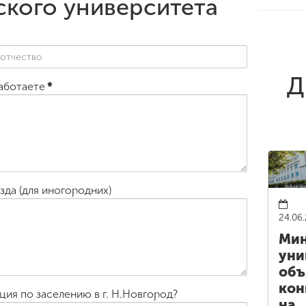
ского университета
Д
работаете
*
зда (для иногородних)
24.06
Мин
уни
объ
кон
ия по заселению в г. Н.Новгород?
на