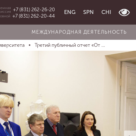
емная
+7 (831) 262-26-20
ENG
SPN
CHI
миссия
+7 (831) 262-20-44
овной
МЕЖДУНАРОДНАЯ ДЕЯТЕЛЬНОСТЬ
иверситета
Третий публичный отчет «От ...