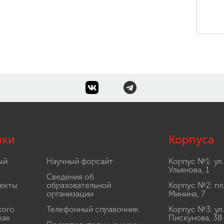
лки
Корпуса
ый
Научный форсайт
Корпус №1: ул.
Ульянова, 1
Сведения об
екты
образовательной
Корпус №2: пл
организации
Минина, 7
кого
Телефонный справочник
Корпус №3: ул.
ках
Пискунова, 38