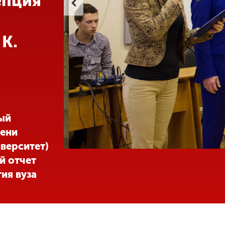
епция
 К.
ый
мени
верситет)
й отчет
ия вуза