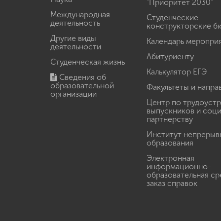
"Приоритет 2030"
Международная
Студенческие
деятельность
конструкторские б
Другие виды
Календарь меропри
деятельности
Абитуриенту
Студенческая жизнь
Калькулятор ЕГЭ
Сведения об
образовательной
Факультеты и напра
организации
Центр по трудоуст
выпускников и соц
партнерству
Институт непрерыв
образования
Электронная
информационно-
образовательная ср
заказ справок