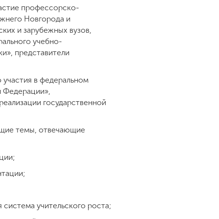
частие профессорско-
ижнего Новгорода и
ких и зарубежных вузов,
рального учебно-
ки», представители
 участия в федеральном
й Федерации»,
реализации государственной
ющие темы, отвечающие
ации;
нтации;
я система учительского роста;