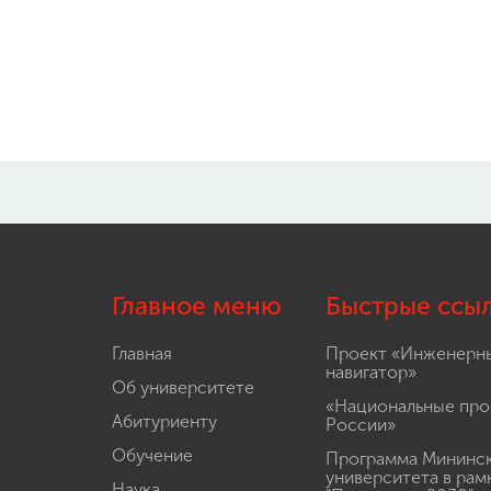
Главное меню
Быстрые ссы
Главная
Проект «Инженерн
навигатор»
Об университете
«Национальные про
Абитуриенту
России»
Обучение
Программа Мининс
университета в рам
Наука