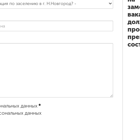
зам
вак
дол
про
пре
сос
ональных данных
*
сональных данных