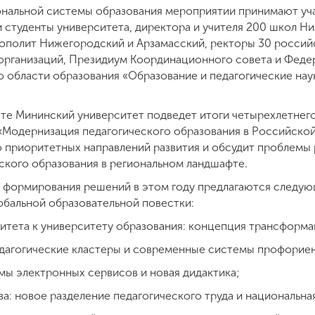
иональной системы образования мероприятии принимают у
и студенты университета, директора и учителя 200 школ Н
полит Нижегородский и Арзамасский, ректоры 30 российс
организаций, Президиум Координационного совета и Феде
 области образования «Образование и педагогические нау
ете Мининский университет подведет итоги четырехлетнего
«Модернизация педагогического образования в Российско
приоритетных направлений развития и обсудит проблемы 
еского образования в региональном ландшафте.
и формирования решений в этом году предлагаются следу
обальной образовательной повестки:
ситета к университету образования: концепция трансформ
дагогические кластеры и современные системы профорие
мы электронных сервисов и новая дидактика;
а: новое разделение педагогического труда и национальна