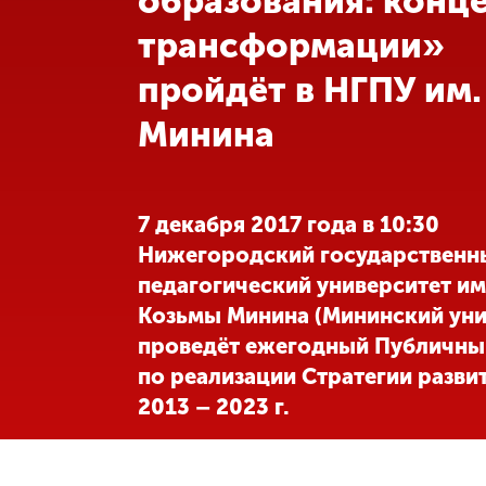
образования: конц
трансформации»
Международная
деятельность
пройдёт в НГПУ им.
Минина
Другие виды
деятельности
Студенческая
7 декабря 2017 года в 10:30
жизнь
Нижегородский государственн
педагогический университет и
Сведения об
Козьмы Минина (Мининский уни
образовательной
проведёт ежегодный Публичны
организации
по реализации Стратегии развит
2013 – 2023 г.
Приемная
комиссия
+7 (831) 262-26-20