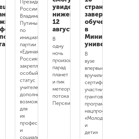
Президентом
ещение
увидеть
стран
России
антных
нижегородцы
завершили
Владимиром
жностей
12
обучение
Путиным
фессорско-
августа
в
по
подавательского
Мининском
инициативе
В
тава
университете
партии
одну
«Единая
ночь
В
Россия»
произойдут
вузе
закреплен
парад
впервые
особый
планет
вручили
статус
и пик
сертификаты
учителей,
метеорного
участникам
дополнительные
потока
грантовой
возможности
Персеиды
программы
для
нацпроекта
их
«Молодёжь
профессиональной
и
и
дети»
социальной