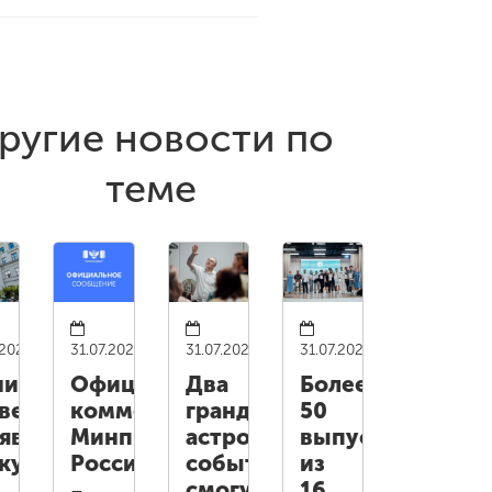
ругие новости по
теме
.2026
31.07.2026
31.07.2026
31.07.2026
инский
Официальный
Два
Более
верситет
комментарий
грандиозных
50
являет
Минпросвещения
астрономических
выпускников
курс
России
события
из
смогут
16