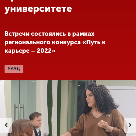
Обучение
университете
Наука
Встречи состоялись в рамках
регионального конкурса «Путь к
Международная
деятельность
карьере – 2022»
РУМЦ
Другие виды
деятельности
Студенческая жизнь
Сведения об
образовательной
организации