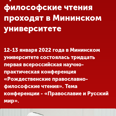
Обучение
философские чтения
проходят в Мининском
Наука
университете
Международная
деятельность
12-13 января 2022 года в Мининском
университете состоялась тридцать
Другие виды
первая всероссийская научно-
деятельности
практическая конференция
«Рождественские православно-
Студенческая жизнь
философские чтения». Тема
конференции - «Православие и Русский
мир».
Сведения об
образовательной
организации