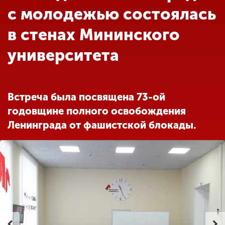
Обучение
с молодежью состоялась
в стенах Мининского
Наука
университета
Международная
деятельность
Встреча была посвящена 73-ой
годовщине полного освобождения
Другие виды
Ленинграда от фашистской блокады.
деятельности
Студенческая жизнь
Сведения об
образовательной
организации