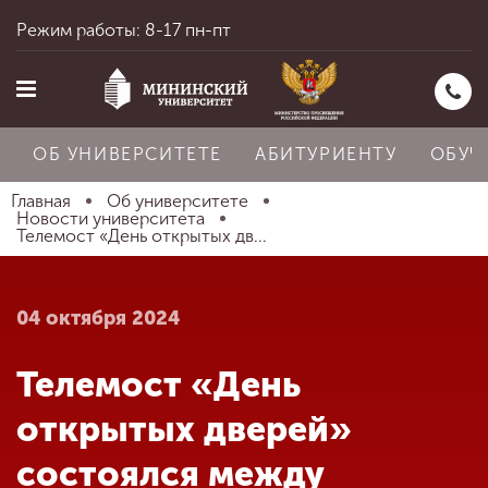
Режим работы: 8-17 пн-пт
ОБ УНИВЕРСИТЕТЕ
АБИТУРИЕНТУ
ОБУЧ
Главная
Об университете
Новости университета
Телемост «День открытых дв...
Главная
04 октября 2024
Об университете
Телемост «День
Абитуриенту
открытых дверей»
состоялся между