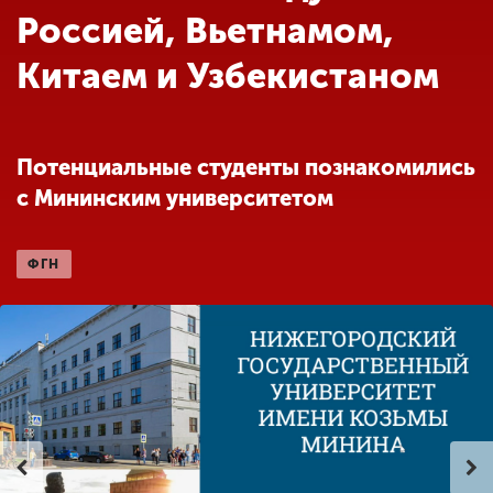
Обучение
Россией, Вьетнамом,
Китаем и Узбекистаном
Наука
Международная
Потенциальные студенты познакомились
деятельность
с Мининским университетом
Другие виды
ФГН
деятельности
Студенческая жизнь
Сведения об
образовательной
организации