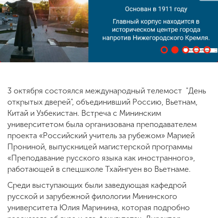
ENG
SPN
CHI
Приемная
комиссия
3 октября состоялся международный телемост "День
+7 (831) 262-26-20
открытых дверей", объединивший Россию, Вьетнам,
Китай и Узбекистан. Встреча с Мининским
университетом была организована преподавателем
проекта «Российский учитель за рубежом» Марией
Прониной, выпускницей магистерской программы
«Преподавание русского языка как иностранного»,
работающей в спецшколе Тхайнгуен во Вьетнаме.
Среди выступающих были заведующая кафедрой
русской и зарубежной филологии Мининского
университета Юлия Маринина, которая подробно