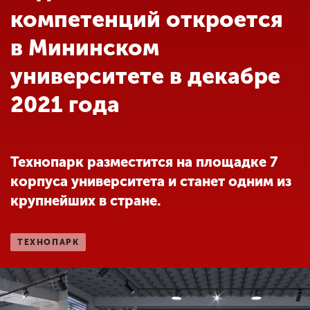
Обучение
компетенций откроется
в Мининском
Наука
университете в декабре
2021 года
Международная
деятельность
Технопарк разместится на площадке 7
Другие виды
деятельности
корпуса университета и станет одним из
крупнейших в стране.
Студенческая жизнь
ТЕХНОПАРК
Сведения об
образовательной
организации