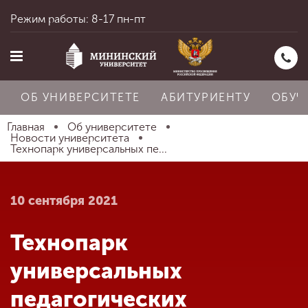
Режим работы: 8-17 пн-пт
ОБ УНИВЕРСИТЕТЕ
АБИТУРИЕНТУ
ОБУЧ
Главная
Об университете
Новости университета
Технопарк универсальных пе...
Главная
10 сентября 2021
Об университете
Технопарк
Абитуриенту
универсальных
педагогических