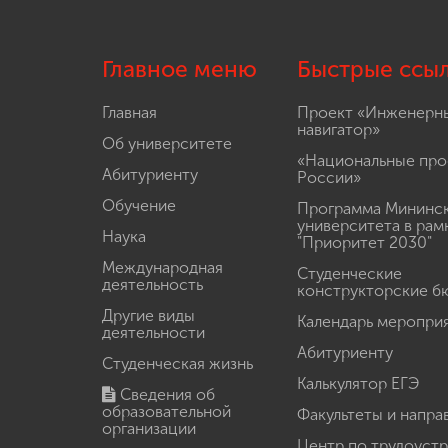
Главное меню
Быстрые ссы
Главная
Проект «Инженерн
навигатор»
Об университете
«Национальные про
Абитуриенту
России»
Обучение
Программа Мининс
университета в рам
Наука
"Приоритет 2030"
Международная
Студенческие
деятельность
конструкторские б
Другие виды
Календарь меропри
деятельности
Абитуриенту
Студенческая жизнь
Калькулятор ЕГЭ
Сведения об
образовательной
Факультеты и напра
организации
Центр по трудоуст