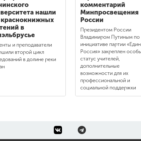
нинского
комментарий
верситета нашли
Минпросвещения
 краснокнижных
России
тений в
Президентом России
эльбрусье
Владимиром Путиным по
инициативе партии «Един
енты и преподаватели
Россия» закреплен особ
ршили второй цикл
статус учителей,
едований в долине реки
дополнительные
ан
возможности для их
профессиональной и
социальной поддержки