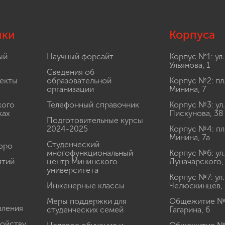
лки
Корпуса
ый
Научный форсайт
Корпус №1: ул.
Ульянова, 1
Сведения об
екты
образовательной
Корпус №2: пл
организации
Минина, 7
кого
Телефонный справочник
Корпус №3: ул.
ках
Пискунова, 38
Подготовительные курсы
2024-2025
Корпус №4: пл
Минина, 7а
Студенческий
юро
многофункциональный
Корпус №6: ул.
ятий
центр Мининского
Луначарского,
университета
Корпус №7: ул.
Инженерные классы
Челюскинцев, 
Меры поддержки для
Общежитие № 1
вления
студенческих семей
Гагарина, 6
ройству