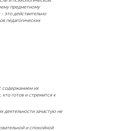
сле и психологической.
воему предметному
 - это действительно
ов педагогических
с содержанием их
 кто готов и стремится к
их деятельности зачастую не
довательной и спокойной