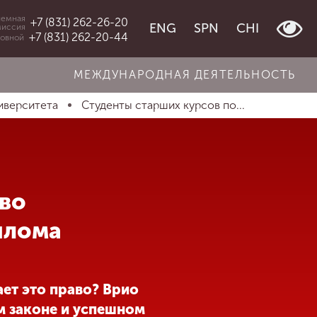
емная
+7 (831) 262-26-20
ENG
SPN
CHI
миссия
+7 (831) 262-20-44
овной
МЕЖДУНАРОДНАЯ ДЕЯТЕЛЬНОСТЬ
иверситета
Студенты старших курсов по...
аво
плома
ает это право? Врио
м законе и успешном