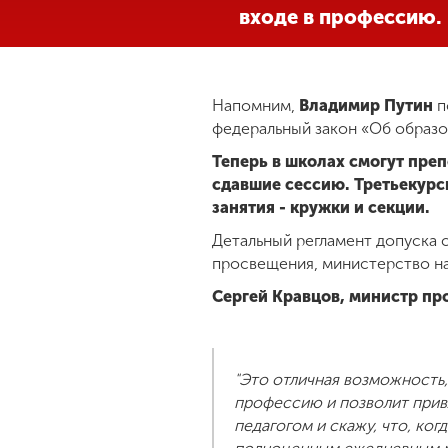
входе в профессию.
Международная
деятельность
Напомним,
Владимир Путин
п
Другие виды
федеральный закон «Об образо
деятельности
Теперь в школах смогут преп
сдавшие сессию. Третьекурс
Студенческая
занятия - кружки и секции.
жизнь
Детальный регламент допуска 
просвещения, министерство на
Сведения об
Сергей Кравцов,
министр пр
образовательной
организации
"Это отличная возможность,
Приемная
профессию и позволит привл
комиссия
педагогом и скажу, что, ког
+7 (831) 262-26-20