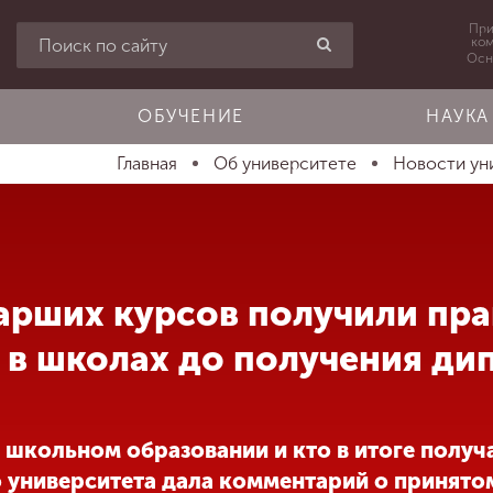
При
ко
Осн
ОБУЧЕНИЕ
НАУКА
Главная
Об университете
Новости ун
арших курсов получили пр
 в школах до получения ди
а школьном образовании и кто в итоге получ
 университета дала комментарий о принято