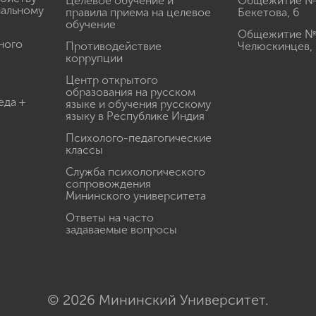
Целевое обучение и
Общежитие № 2
иальному
правила приема на целевое
Бекетова, 6
обучение
Общежитие № 3
ного
Противодействие
Челюскинцев, 
коррупции
Центр открытого
образования на русском
еда +
языке и обучения русскому
языку в Республике Индия
Психолого-педагогические
классы
Служба психологического
сопровождения
Мининского университета
Ответы на часто
задаваемые вопросы
© 2026 Мининский Университет.