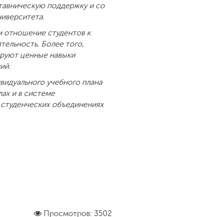
ставническую поддержку и со
ниверситета.
м отношение студентов к
ельность. Более того,
ируют ценные навыки
ий.
видуального учебного плана
ах и в системе
в студенческих объединениях
Просмотров: 3502