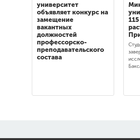
университет
Ми
объявляет конкурс на
уни
замещение
115
вакантных
рас
должностей
При
профессорско-
Студ
преподавательского
заве
состава
иссл
Бакс