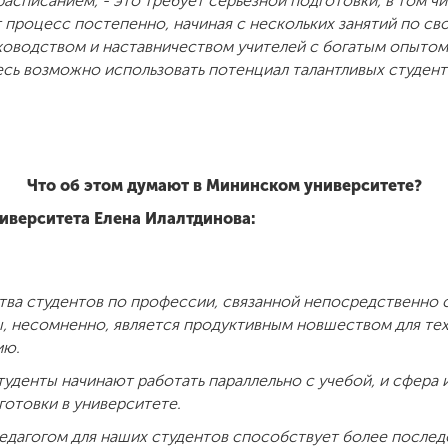
писанием, - это требует серьезной подготовки, в том чи
 процесс постепенно, начиная с нескольких занятий по с
ководством и наставничеством учителей с богатым опытом
есь возможно использовать потенциал талантливых студент
Что об этом думают в Мининском университете?
иверситета Елена Илалтдинова:
ва студентов по профессии, связанной непосредственно 
 несомненно, является продуктивным новшеством для тех,
ию.
туденты начинают работать параллельно с учебой, и сфера 
готовки в университете.
педагогом для наших студентов способствует более после