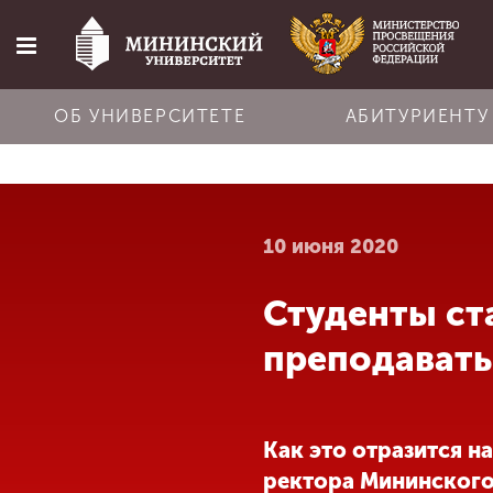
ОБ УНИВЕРСИТЕТЕ
АБИТУРИЕНТУ
Главная
10 июня 2020
Об университете
Студенты ст
Абитуриенту
преподавать
Обучение
Как это отразится н
Наука
ректора Мининского