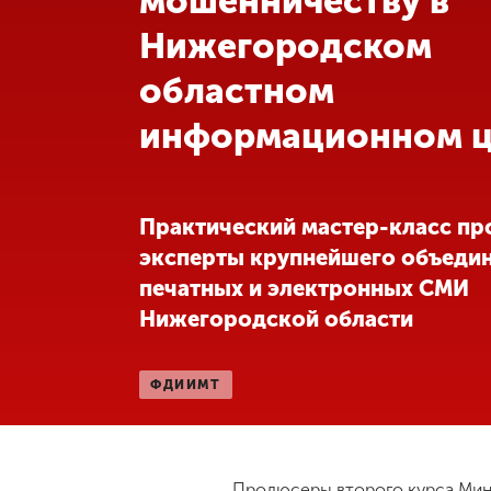
мошенничеству в
Нижегородском
Международная
деятельность
областном
информационном ц
Другие виды
деятельности
Студенческая
Практический мастер-класс пр
жизнь
эксперты крупнейшего объеди
печатных и электронных СМИ
Сведения об
Нижегородской области
образовательной
организации
ФДИИМТ
Приемная
комиссия
+7 (831) 262-26-20
Продюсеры второго курса Мини