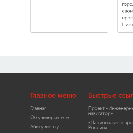
горо
свои
проф
Нижн
Главное меню
Быстрые ссы
Главная
Проект «Инженерн
навигатор»
Об университете
«Национальные про
Абитуриенту
России»