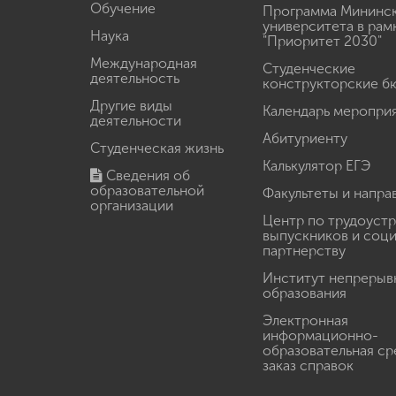
Обучение
Программа Мининс
университета в рам
Наука
"Приоритет 2030"
Международная
Студенческие
деятельность
конструкторские б
Другие виды
Календарь меропри
деятельности
Абитуриенту
Студенческая жизнь
Калькулятор ЕГЭ
Сведения об
образовательной
Факультеты и напра
организации
Центр по трудоуст
выпускников и соц
партнерству
Институт непрерыв
образования
Электронная
информационно-
образовательная ср
заказ справок