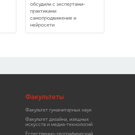
обсудили с экспертами-
практиками
самопродвижение и
нейросети
Факультеты
Факультет гуманитарных наук
Факультет дизайна, изящных
.
искусств и медиа-технологий
Естественно-географический