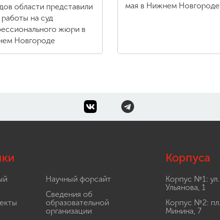
мая в Нижнем Новгороде
дов области представили
 работы на суд
ессионального жюри в
ем Новгороде
лки
Корпуса
ый
Научный форсайт
Корпус №1: ул.
Ульянова, 1
Сведения об
екты
образовательной
Корпус №2: пл
организации
Минина, 7