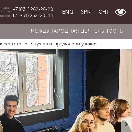
емная
+7 (831) 262-26-20
ENG
SPN
CHI
миссия
+7 (831) 262-20-44
овной
МЕЖДУНАРОДНАЯ ДЕЯТЕЛЬНОСТЬ
верситета
Студенты-продюсеры учились...