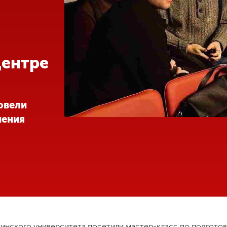
ентре
овели
нения
нского университета посетили мастер-класс по подготов