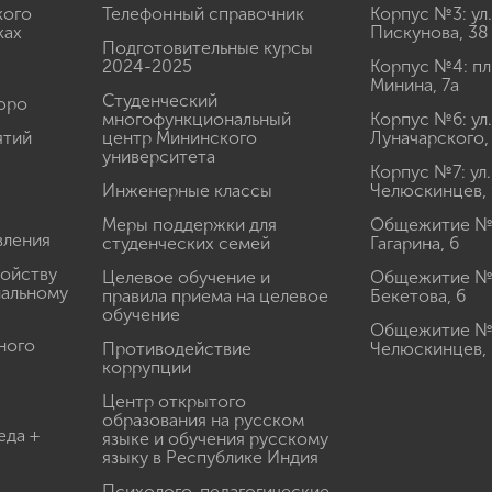
кого
Телефонный справочник
Корпус №3: ул.
ках
Пискунова, 38
Подготовительные курсы
2024-2025
Корпус №4: пл
Минина, 7а
Студенческий
юро
многофункциональный
Корпус №6: ул.
ятий
центр Мининского
Луначарского,
университета
Корпус №7: ул.
Инженерные классы
Челюскинцев, 
Меры поддержки для
Общежитие № 1
вления
студенческих семей
Гагарина, 6
ройству
Целевое обучение и
Общежитие № 2
иальному
правила приема на целевое
Бекетова, 6
обучение
Общежитие № 3
ного
Противодействие
Челюскинцев, 
коррупции
Центр открытого
образования на русском
еда +
языке и обучения русскому
языку в Республике Индия
Психолого-педагогические