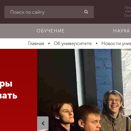
При
ко
Осн
ОБУЧЕНИЕ
НАУКА
Главная
Об университете
Новости уни
еры
вать