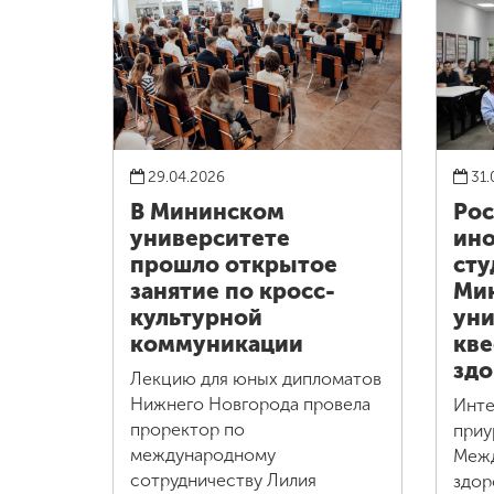
29.04.2026
31.
В Мининском
Рос
университете
ин
прошло открытое
сту
занятие по кросс-
Ми
культурной
уни
коммуникации
кве
здо
Лекцию для юных дипломатов
Нижнего Новгорода провела
Инте
проректор по
приу
международному
Меж
сотрудничеству Лилия
здор