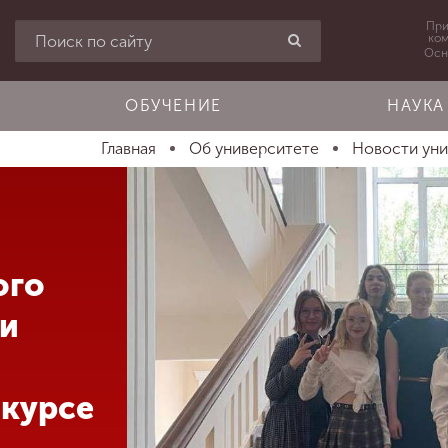
При
ко
Осн
ОБУЧЕНИЕ
НАУКА
Главная
Об университете
Новости ун
ого
ли
курсе