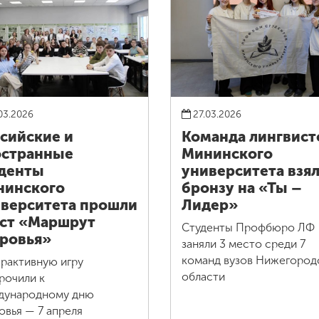
03.2026
27.03.2026
сийские и
Команда лингвист
остранные
Мининского
денты
университета взя
нинского
бронзу на «Ты –
верситета прошли
Лидер»
ст «Маршрут
Студенты Профбюро ЛФ
ровья»
заняли 3 место среди 7
команд вузов Нижегород
рактивную игру
области
рочили к
дународному дню
овья — 7 апреля