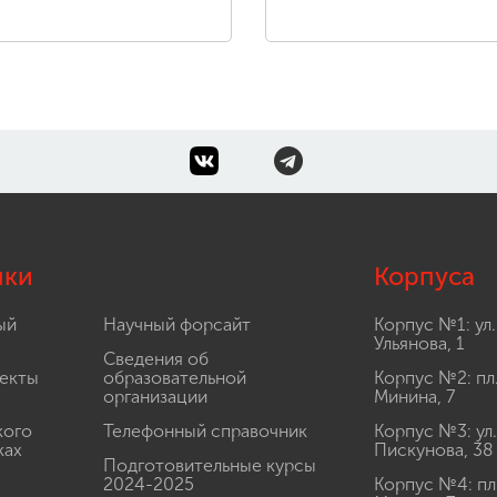
лки
Корпуса
ый
Научный форсайт
Корпус №1: ул.
Ульянова, 1
Сведения об
екты
образовательной
Корпус №2: пл
организации
Минина, 7
кого
Телефонный справочник
Корпус №3: ул.
ках
Пискунова, 38
Подготовительные курсы
2024-2025
Корпус №4: пл