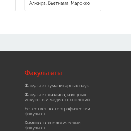
Алжира, Вьетнама, Марокко
Факультеты
Факультет гуманитарных наук
Факультет дизайна, изящных
.
искусств и медиа-технологий
Естественно-географический
факультет
Химико-технологический
.
факультет