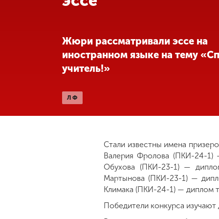
эссе
Международная
деятельность
Жюри рассматривали эссе на
иностранном языке на тему «Сп
Другие виды
учитель!»
деятельности
ЛФ
Студенческая
жизнь
Сведения об
Стали известны имена призеро
образовательной
Валерия Фролова (ПКИ-24-1)
организации
Обухова (ПКИ-23-1) — дипло
Мартынова (ПКИ-23-1) — дипл
Климака (ПКИ-24-1) — диплом т
Приемная
комиссия
Победители конкурса изучают 
+7 (831) 262-26-20