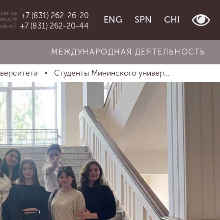
емная
+7 (831) 262-26-20
ENG
SPN
CHI
миссия
+7 (831) 262-20-44
овной
МЕЖДУНАРОДНАЯ ДЕЯТЕЛЬНОСТЬ
иверситета
Студенты Мининского универ...