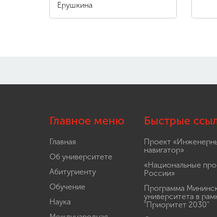
Ерушкина
Главное меню
Быстрые ссы
Главная
Проект «Инженерн
навигатор»
Об университете
«Национальные про
Абитуриенту
России»
Обучение
Программа Мининс
университета в рам
Наука
"Приоритет 2030"
Международная