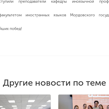
ступили преподаватели кафедры иноязычной профе
акультетом иностранных языков Мордовского госуда
йших побед!
Другие новости по теме