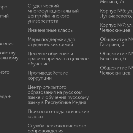
Минина, 7а
Студенческий
юро
многофункциональный
Корпус №6: ул.
ятий
центр Мининского
Луначарского,
университета
Корпус №7: ул.
Инженерные классы
Челюскинцев, 
Меры поддержки для
Общежитие № 1
вления
студенческих семей
Гагарина, 6
ройству
Целевое обучение и
Общежитие № 2
иальному
правила приема на целевое
Бекетова, 6
обучение
Общежитие № 3
ного
Противодействие
Челюскинцев, 
коррупции
Центр открытого
образования на русском
еда +
языке и обучения русскому
языку в Республике Индия
Психолого-педагогические
классы
Служба психологического
сопровождения