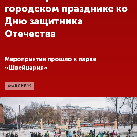
Обучение
городском празднике ко
Дню защитника
Наука
Отечества
Международная
деятельность
Мероприятия прошло в парке
«Швейцария»
Другие виды
деятельности
ФФКСИБЖ
Студенческая жизнь
Сведения об
образовательной
организации