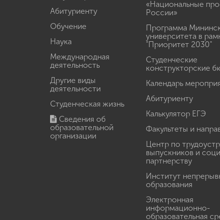
«Национальные про
Абитуриенту
России»
Обучение
Программа Мининс
университета в рам
Наука
"Приоритет 2030"
Международная
Студенческие
деятельность
конструкторские б
Другие виды
Календарь меропри
деятельности
Абитуриенту
Студенческая жизнь
Калькулятор ЕГЭ
Сведения об
образовательной
Факультеты и напра
организации
Центр по трудоуст
выпускников и соц
партнерству
Институт непрерыв
образования
Электронная
информационно-
образовательная ср