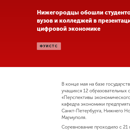
Международная
Нижегородцы обошли студентов
деятельность
вузов и колледжей в презентац
цифровой экономике
Другие виды
деятельности
ФУИСТС
Студенческая
жизнь
Сведения об
В конце мая на базе государс
образовательной
учащихся 12 образовательных о
организации
«Перспективы экономического
кафедра экономики предприяти
Санкт-Петербурга, Нижнего Но
Приемная
Мариуполя.
комиссия
+7 (831) 262-26-20
Соревнование проходило с 21 