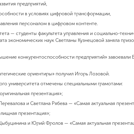
азвития предприятий,
особности в условиях цифровой трансформации,
авления персоналом в цифровом контенте.
ета — студенты факультета управления и социально-техни
ата экономических наук Светланы Кузнецовой заняла призо
вышение конкурентоспособности предприятий» завоевали Е
атегические ориентиры» получил Игорь Лозовой.
ого университета отмечены специальными грамотами:
оригинальная презентация»;
Перевалова и Светлана Рябева — «Самая актуальная презен
елищная презентация»;
Цыбуцинина и Юрий Фролов — «Самая актуальная презентац