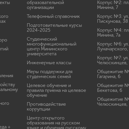
екты
образовательной
Корпус №2: пл
организации
Минина, 7
кого
Телефонный справочник
Корпус №3: ул.
ках
Пискунова, 38
Подготовительные курсы
2024-2025
Корпус №4: пл
Минина, 7а
Студенческий
юро
многофункциональный
Корпус №6: ул.
ятий
центр Мининского
Луначарского,
университета
Корпус №7: ул.
Инженерные классы
Челюскинцев, 
Меры поддержки для
Общежитие № 1
вления
студенческих семей
Гагарина, 6
ройству
Целевое обучение и
Общежитие № 2
иальному
правила приема на целевое
Бекетова, 6
обучение
Общежитие № 3
ного
Противодействие
Челюскинцев, 
коррупции
Центр открытого
образования на русском
еда +
языке и обучения русскому