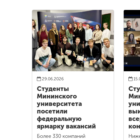
29.06.2026
15.
Студенты
Ст
Мининского
Ми
университета
уни
посетили
выи
федеральную
все
ярмарку вакансий
кон
Более 330 компаний
Ниж