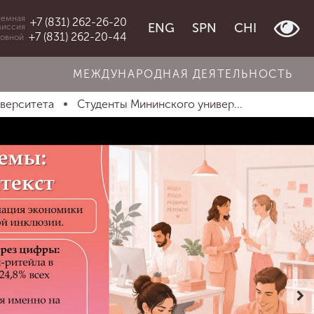
емная
+7 (831) 262-26-20
ENG
SPN
CHI
миссия
+7 (831) 262-20-44
овной
МЕЖДУНАРОДНАЯ ДЕЯТЕЛЬНОСТЬ
иверситета
Студенты Мининского универ...