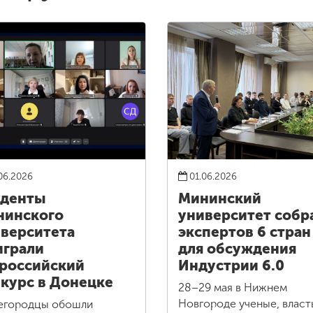
06.2026
01.06.2026
уденты
Мининский
нинского
университет собр
верситета
экспертов 6 стран
грали
для обсуждения
российский
Индустрии 6.0
курс в Донецке
28–29 мая в Нижнем
Новгороде ученые, власт
егородцы обошли