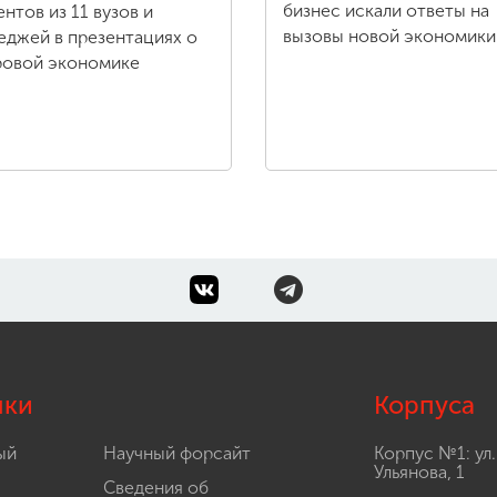
бизнес искали ответы на
ентов из 11 вузов и
вызовы новой экономики
еджей в презентациях о
овой экономике
лки
Корпуса
ый
Научный форсайт
Корпус №1: ул.
Ульянова, 1
Сведения об