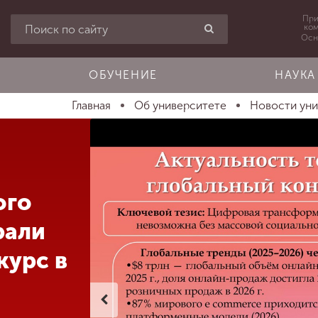
При
ко
Осн
ОБУЧЕНИЕ
НАУКА
Главная
Об университете
Новости ун
ого
рали
курс в