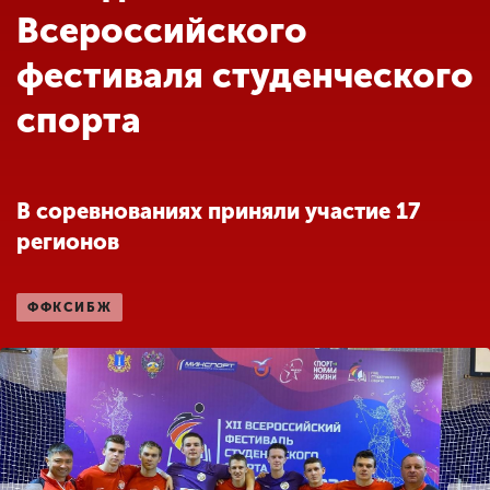
Обучение
Всероссийского
фестиваля студенческого
Наука
спорта
Международная
деятельность
В соревнованиях приняли участие 17
регионов
Другие виды
деятельности
ФФКСИБЖ
Студенческая жизнь
Сведения об
образовательной
организации