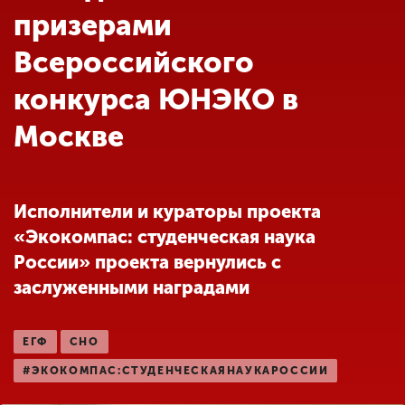
Обучение
призерами
Всероссийского
Наука
конкурса ЮНЭКО в
Москве
Международная
деятельность
Исполнители и кураторы проекта
Другие виды
деятельности
«Экокомпас: студенческая наука
России» проекта вернулись с
заслуженными наградами
Студенческая жизнь
ЕГФ
СНО
Сведения об
образовательной
#ЭКОКОМПАС:СТУДЕНЧЕСКАЯНАУКАРОССИИ
организации