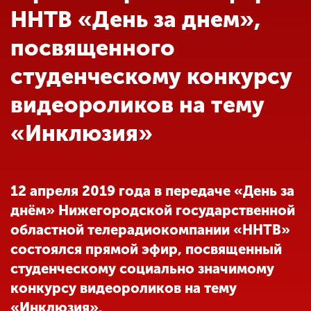
Обучение
ННТВ «День за днем»,
посвященного
Наука
студенческому конкурсу
видеороликов на тему
Международная
деятельность
«Инклюзия»
Другие виды
деятельности
12 апреля 2019 года в передаче «День за
днём» Нижегородской государственной
Студенческая жизнь
областной телерадиокомпании «ННТВ»
состоялся прямой эфир, посвященный
студенческому социально значимому
Сведения об
образовательной
конкурсу видеороликов на тему
организации
«Инклюзия».