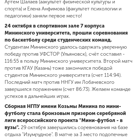
Артем Шалаев (aакультет физической культуры и
спорта) и Елена Анфимова (факультет психологии и
педагогики) заняли первое место!
24 октября в спортивном зале 7 корпуса
Мининского университета, прошли соревнования
по баскетболу среди студенческих команд.
Студентам Мининского удалось одержать уверенную
победу против УФСТОР (Ульяновск), счёт составил -
116:55 в пользу Мининского университета. Второй матч
против КГАУ (Казань) тоже закончился победой
студентов Мининского университета (счет 114:94).
Последний матч против ННГУ им Лобачевского
завершился поражением (счет 86:73). Желаем команде
успехов в дальнейших играх.
Сборная НГПУ имени Козьмы Минина по мини-
футболу стала бронзовым призером серебряной
лиги всероссийского проекта "Мини-футбол - в
вузы".
29 октября завершились соревнования на базе
отдыха "Изумрудное". В матче за 3 место подопечные