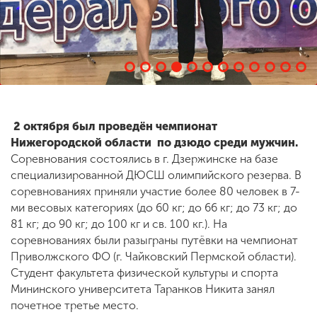
ENG
SPN
CHI
Приемная
2 октября был проведён чемпионат
комиссия
+7 (831) 262-26-20
Нижегородской области по дзюдо среди мужчин.
Соревнования состоялись в г. Дзержинске на базе
специализированной ДЮСШ олимпийского резерва. В
соревнованиях приняли участие более 80 человек в 7-
ми весовых категориях (до 60 кг; до 66 кг; до 73 кг; до
81 кг; до 90 кг; до 100 кг и св. 100 кг.). На
соревнованиях были разыграны путёвки на чемпионат
Приволжского ФО (г. Чайковский Пермской области).
Студент факультета физической культуры и спорта
Мининского университета Таранков Никита занял
почетное третье место.