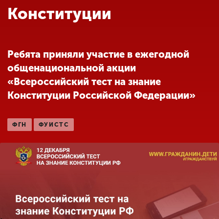
Обучение
Конституции
Наука
Ребята приняли участие в ежегодной
общенациональной акции
Международная
деятельность
«Всероссийский тест на знание
Конституции Российской Федерации»
Другие виды
деятельности
ФГН
ФУИСТС
Студенческая жизнь
Сведения об
образовательной
организации