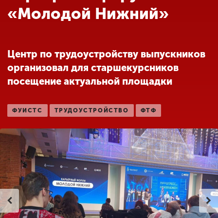
Обучение
«Молодой Нижний»
Наука
Центр по трудоустройству выпускников
организовал для старшекурсников
Международная
деятельность
посещение актуальной площадки
ФУИСТС
ТРУДОУСТРОЙСТВО
ФТФ
Другие виды
деятельности
Студенческая жизнь
Сведения об
образовательной
организации