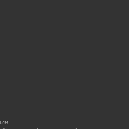
u
ции