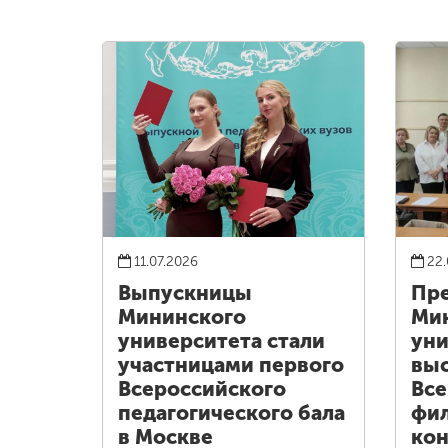
11.07.2026
22.
Выпускницы
Пре
Мининского
Ми
университета стали
уни
участницами первого
выс
Всероссийского
Все
педагогического бала
фи
в Москве
кон