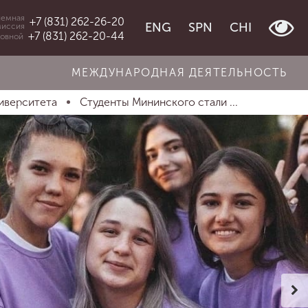
емная
+7 (831) 262-26-20
ENG
SPN
CHI
миссия
+7 (831) 262-20-44
овной
МЕЖДУНАРОДНАЯ ДЕЯТЕЛЬНОСТЬ
иверситета
Студенты Мининского стали ...