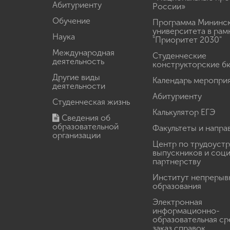
Абитуриенту
России»
Обучение
Программа Мининс
университета в рам
Наука
"Приоритет 2030"
Международная
Студенческие
деятельность
конструкторские б
Другие виды
Календарь меропри
деятельности
Абитуриенту
Студенческая жизнь
Калькулятор ЕГЭ
Сведения об
образовательной
Факультеты и напра
организации
Центр по трудоуст
выпускников и соц
партнерству
Институт непрерыв
образования
Электронная
информационно-
образовательная ср
заказ справок