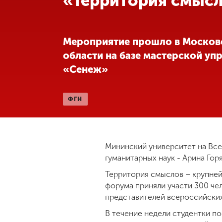
«Территория смыс
Международная
деятельность
Мероприятие прошло в Москов
области на базе мастерской уп
Другие виды
«Сенеж»
деятельности
ФГН
Студенческая
жизнь
Сведения об
Мининский университет на Все
образовательной
гуманитарных наук - Арина Гор
организации
Территория смыслов – крупне
форума приняли участи 300 ч
Приемная
представителей всероссийски
комиссия
+7 (831) 262-26-20
В течение недели студентки по