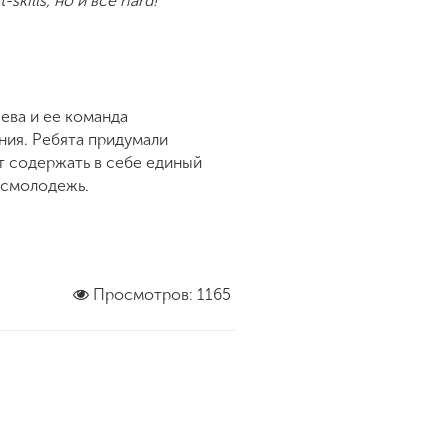
kills, но и все hard!
ева и ее команда
ния. Ребята придумали
т содержать в себе единый
осмолодежь.
Просмотров: 1165