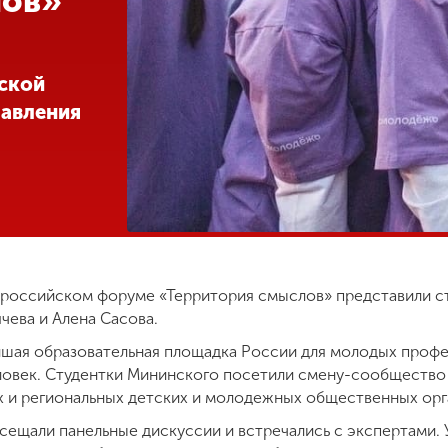
лов»
ской
равления
российском форуме «Территория смыслов» представили сту
ячева и Алена Сасова.
йшая образовательная площадка России для молодых проф
еловек. Студентки Мининского посетили смену-сообщество
х и региональных детских и молодежных общественных орг
сещали панельные дискуссии и встречались с экспертами. 