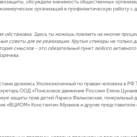
авозащиты, обсуждали значимость общественных организа
екоммерческих организаций в профилактическую работу с д
ая обстановка. Здесь ты можешь повлиять на многие проце
ные советы для ее реализации. Крутые спикеры не только д
тория смыслов - это обязательный пункт любого активного 
орячева.
ами делились Уполномоченный по правам человека в РФ Т
екретарь ООД «Поисковое движение России» Елена Цунаев
фере защиты прав детей Лариса Фальковская, генеральный
я «ВЦИОМ» Константин Абрамов и другие представители о