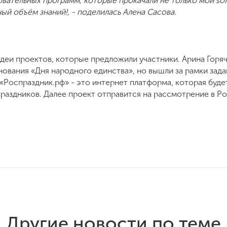
ательных программ, которые прокачали не только мои soft-s
й объём знаний!, - поделилась Алена Сасова.
деи проектов, которые предложили участники. Арина Горяч
ования «Дня народного единства», но вышли за рамки зада
«Роспраздник.рф» - это интернет платформа, которая буде
праздников. Далее проект отправится на рассмотрение в Р
Другие новости по теме