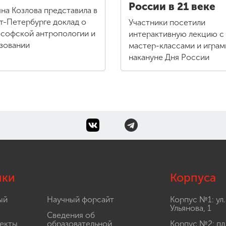
России в 21 веке
яна Козлова представила в
т-Петербурге доклад о
Участники посетили
софской антропологии и
интерактивную лекцию с
зовании
мастер-классами и играм
накануне Дня России
лки
Корпуса
ый
Научный форсайт
Корпус №1: ул.
Ульянова, 1
Сведения об
екты
образовательной
Корпус №2: пл