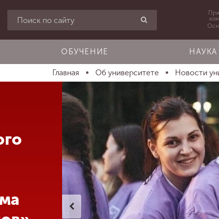
При
ко
Осн
ОБУЧЕНИЕ
НАУКА
Главная
Об университете
Новости ун
ого
ма