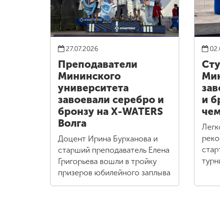
27.07.2026
02.
Преподаватели
Ст
Мининского
Ми
университета
зав
завоевали серебро и
и б
бронзу на X-WATERS
чем
Волга
Легк
реко
Доцент Ирина Бурханова и
стар
старший преподаватель Елена
турн
Григорьева вошли в тройку
призеров юбилейного заплыва