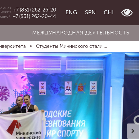
емная
+7 (831) 262-26-20
ENG
SPN
CHI
миссия
+7 (831) 262-20-44
овной
МЕЖДУНАРОДНАЯ ДЕЯТЕЛЬНОСТЬ
иверситета
Студенты Мининского стали ...