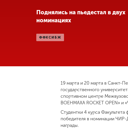
Международная
Поднялись на пьедестал в двух
деятельность
номинациях
Другие виды
ФФКСИБЖ
деятельности
Студенческая
жизнь
Сведения об
19 марта и 20 марта в Санкт-П
образовательной
государственного университета
организации
спортивном центре Межвузовск
BOEHMAXA ROCKET OPEN» и «
Студентки 4 курса Факультета 
Приемная
комиссия
победителя в номинации ЧИР
+7 (831) 262-26-20
награды.