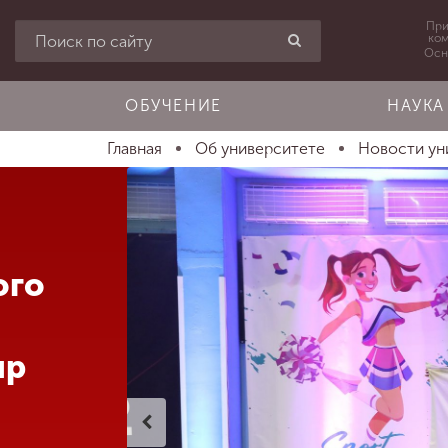
При
ко
Осн
ОБУЧЕНИЕ
НАУКА
Главная
Об университете
Новости ун
ого
ир