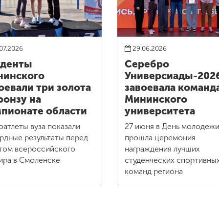
07.2026
29.06.2026
уденты
Серебро
нинского
Универсиады-202
оевали три золота
завоевала команд
ронзу на
Мининского
пионате области
университета
оатлеты вуза показали
27 июня в День молодеж
рдные результаты перед
прошла церемония
том всероссийского
награждения лучших
ира в Смоленске
студенческих спортивны
команд региона