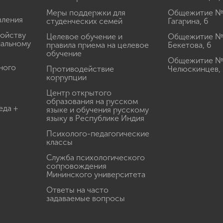
Меры поддержки для
Общежитие № 1
вления
студенческих семей
Гагарина, 6
ройству
Целевое обучение и
Общежитие № 2
иальному
правила приема на целевое
Бекетова, 6
обучение
Общежитие № 3
ного
Противодействие
Челюскинцев, 
коррупции
Центр открытого
образования на русском
еда +
языке и обучения русскому
языку в Республике Индия
Психолого-педагогические
классы
Служба психологического
сопровождения
Мининского университета
Ответы на часто
задаваемые вопросы