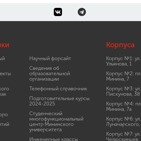
лки
Корпуса
ый
Научный форсайт
Корпус №1: ул.
Ульянова, 1
Сведения об
екты
образовательной
Корпус №2: пл
организации
Минина, 7
кого
Телефонный справочник
Корпус №3: ул.
ках
Пискунова, 38
Подготовительные курсы
2024-2025
Корпус №4: пл
Минина, 7а
Студенческий
юро
многофункциональный
Корпус №6: ул.
ятий
центр Мининского
Луначарского,
университета
Корпус №7: ул.
Инженерные классы
Челюскинцев, 