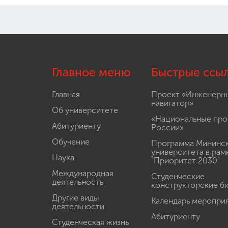
Главное меню
Быстрые ссы
Главная
Проект «Инженерн
навигатор»
Об университете
«Национальные про
Абитуриенту
России»
Обучение
Программа Мининс
университета в рам
Наука
"Приоритет 2030"
Международная
Студенческие
деятельность
конструкторские б
Другие виды
Календарь меропри
деятельности
Абитуриенту
Студенческая жизнь