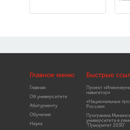
Главное меню
Быстрые ссы
Главная
Проект «Инженерн
навигатор»
Об университете
«Национальные про
Абитуриенту
России»
Обучение
Программа Мининс
университета в рам
Наука
"Приоритет 2030"