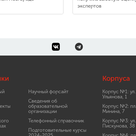
экспертов
лки
Корпуса
ый
Научный форсайт
Корпус №1: ул.
Ульянова, 1
Сведения об
екты
образовательной
Корпус №2: пл
организации
Минина, 7
кого
Телефонный справочник
Корпус №3: ул.
ках
Пискунова, 38
Подготовительные курсы
2024-2025
Корпус №4: пл