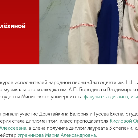
Алёхиной
нкурсе исполнителей народной песни «Златоцвет» им. Н.Н.
о музыкального колледжа им. А.П. Бородина и Владимирск
и студенты Мининского университета
факультета дизайна, из
риняли участие Девятайкина Валерия и Гусева Елена, студ
лерия стала дипломантом, класс преподавателя
Кисловой О
 Алексеевна
, а Елена получила диплом лауреата 3 степени,
мейстер
Угренинова Мария Александровна
.