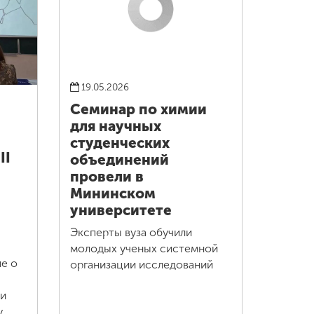
19.05.2026
Семинар по химии
для научных
студенческих
II
объединений
провели в
Мининском
университете
Эксперты вуза обучили
молодых ученых системной
е о
организации исследований
 и
у