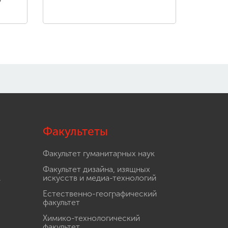
Факультеты
Факультет гуманитарных наук
Факультет дизайна, изящных
.
искусств и медиа-технологий
Естественно-географический
факультет
Химико-технологический
.
факультет