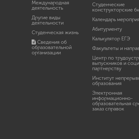
Международная
Студенческие
деятельность
конструкторские б
Другие виды
Календарь меропри
деятельности
Абитуриенту
Студенческая жизнь
Калькулятор ЕГЭ
Сведения об
образовательной
Факультеты и напра
организации
Центр по трудоуст
выпускников и соц
партнерству
Институт непрерыв
образования
Электронная
информационно-
образовательная ср
заказ справок