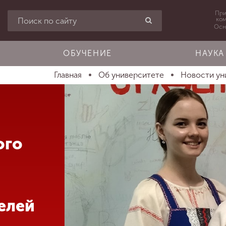
При
ко
Осн
ОБУЧЕНИЕ
НАУКА
Главная
Об университете
Новости ун
ого
елей