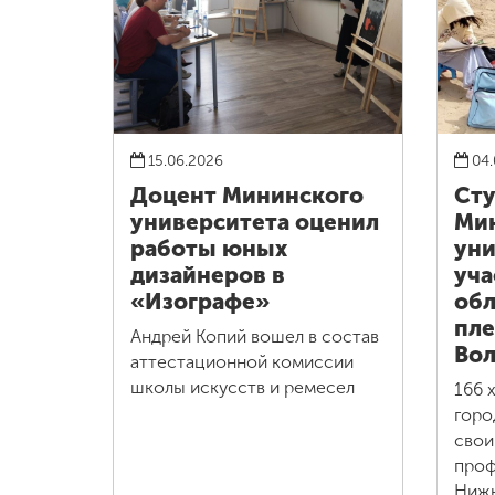
15.06.2026
04.
Доцент Мининского
Ст
университета оценил
Ми
работы юных
уни
дизайнеров в
уча
«Изографе»
обл
пле
Андрей Копий вошел в состав
Вол
аттестационной комиссии
школы искусств и ремесел
166 
горо
свои
проф
Нижн